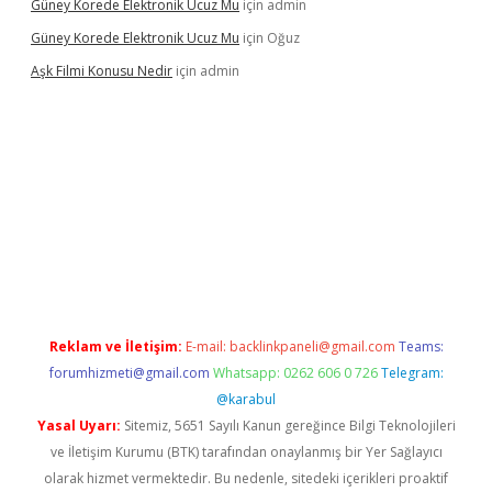
Güney Korede Elektronik Ucuz Mu
için
admin
Güney Korede Elektronik Ucuz Mu
için
Oğuz
Aşk Filmi Konusu Nedir
için
admin
 güvenilir mi
elexbetgiris.org
Reklam ve İletişim:
E-mail:
backlinkpaneli@gmail.com
Teams:
forumhizmeti@gmail.com
Whatsapp: 0262 606 0 726
Telegram:
@karabul
Yasal Uyarı:
Sitemiz, 5651 Sayılı Kanun gereğince Bilgi Teknolojileri
ve İletişim Kurumu (BTK) tarafından onaylanmış bir Yer Sağlayıcı
olarak hizmet vermektedir. Bu nedenle, sitedeki içerikleri proaktif