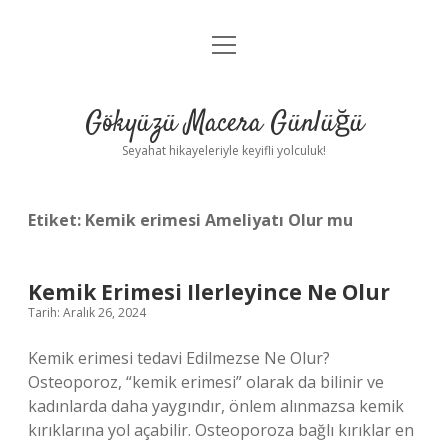
menüyü
Anasayfa
aç
Gizlilik Politikası
Gökyüzü Macera Günlüğü
Yasal Uyarı
Seyahat hikayeleriyle keyifli yolculuk!
Hakkımızda
Etiket:
Kemik erimesi Ameliyatı Olur mu
Kemik Erimesi Ilerleyince Ne Olur
Tarih: Aralık 26, 2024
Kemik erimesi tedavi Edilmezse Ne Olur?
Osteoporoz, “kemik erimesi” olarak da bilinir ve
kadınlarda daha yaygındır, önlem alınmazsa kemik
kırıklarına yol açabilir. Osteoporoza bağlı kırıklar en