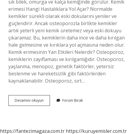
sık bilek, omurga ve kalça kemiğinde görülür. Kemik
erimesi Hangi Hastalıklara Yol Açar? Normalde
kemikler sürekli olarak eski dokularını yeniler ve
güçlendirir. Ancak osteoporozla birlikte kemikler
artık yeterli yeni kemik üretemez veya eski dokuyu
çıkaramaz. Bu, kemiklerin daha ince ve daha kırılgan
hale gelmesine ve kırıklara yol açmasına neden olur.
Kemik erimesinin Yan Etkileri Nelerdir? Osteoporoz,
kemiklerin zayıflaması ve kırılganlığıdır. Osteoporoz,
yaşlanma, menopoz, genetik faktörler, yetersiz
beslenme ve hareketsizlik gibi faktörlerden
kaynaklanabilir. Osteoporoz, sırt…
Kemik
Devamını okuyun
Yorum Bırak
Erimesi
Ilerleyince
Ne
Olur
https://fantezimagaza.com.tr
https://kuruyemisler.com.tr