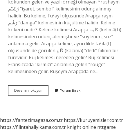
kökünden gelen ve yazılı örneği olmayan *rushaym
رُشَيْم “işaret, sembol” kelimesinin ödünç alınmış
halidir. Bu kelime, Fuˁayl ölçüsünde Arapça raşm
رَشْم‎ “damga” kelimesinin küçültme halidir. Kelime
kökeni nedir? Kelime kelimesi Arapça كلمة (kelimâ(t))
kelimesinden ödünç alınmıştır ve “söylenen, söz”
anlamına gelir. Arapça kelime, aynı dilde faˁila(t)
ölçüsünde de görülen كَلَمَ (kalama) “dedi” fiilinin bir
türevidir. Ruj kelimesi nereden gelir? Ruj kelimesi
Fransızcada “kırmızı” anlamına gelen “rouge”
kelimesinden gelir. Rüşeym Arapçada ne…
Rüküş
Devamını okuyun
Yorum Bırak
Kelimesi
Nereden
Gelir
https://fantezimagaza.com.tr
https://kuruyemisler.com.tr
https://filintahaliyikama.com.tr
knight online
nttgame