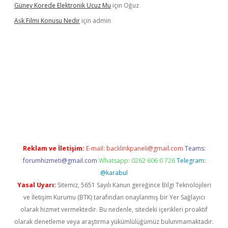
Güney Korede Elektronik Ucuz Mu
için
Oğuz
Aşk Filmi Konusu Nedir
için
admin
üvenilir mi
elexbetgiris.org
Reklam ve İletişim:
E-mail:
backlinkpaneli@gmail.com
Teams:
forumhizmeti@gmail.com
Whatsapp: 0262 606 0 726
Telegram:
@karabul
Yasal Uyarı:
Sitemiz, 5651 Sayılı Kanun gereğince Bilgi Teknolojileri
ve İletişim Kurumu (BTK) tarafından onaylanmış bir Yer Sağlayıcı
olarak hizmet vermektedir. Bu nedenle, sitedeki içerikleri proaktif
olarak denetleme veya araştırma yükümlülüğümüz bulunmamaktadır.