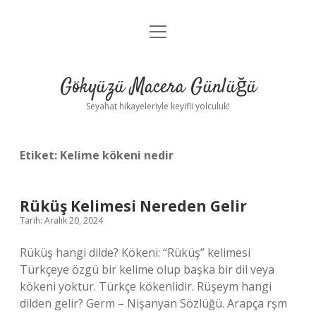
menüyü
Anasayfa
aç
Gizlilik Politikası
Gökyüzü Macera Günlüğü
Yasal Uyarı
Seyahat hikayeleriyle keyifli yolculuk!
Hakkımızda
Etiket:
Kelime kökeni nedir
Rüküş Kelimesi Nereden Gelir
Tarih: Aralık 20, 2024
Rüküş hangi dilde? Kökeni: “Rüküş” kelimesi
Türkçeye özgü bir kelime olup başka bir dil veya
kökeni yoktur. Türkçe kökenlidir. Rüşeym hangi
dilden gelir? Germ – Nişanyan Sözlüğü. Arapça rşm