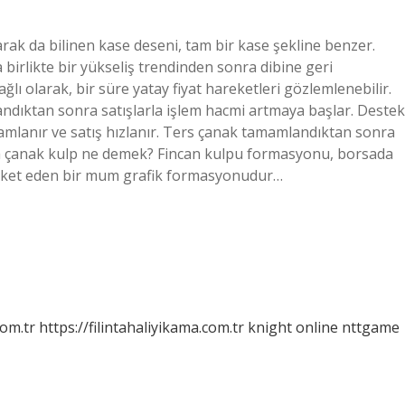
ak da bilinen kase deseni, tam bir kase şekline benzer.
a birlikte bir yükseliş trendinden sonra dibine geri
ı olarak, bir süre yatay fiyat hareketleri gözlemlenebilir.
dıktan sonra satışlarla işlem hacmi artmaya başlar. Destek
amlanır ve satış hızlanır. Ters çanak tamamlandıktan sonra
ada çanak kulp ne demek? Fincan kulpu formasyonu, borsada
hareket eden bir mum grafik formasyonudur…
com.tr
https://filintahaliyikama.com.tr
knight online
nttgame