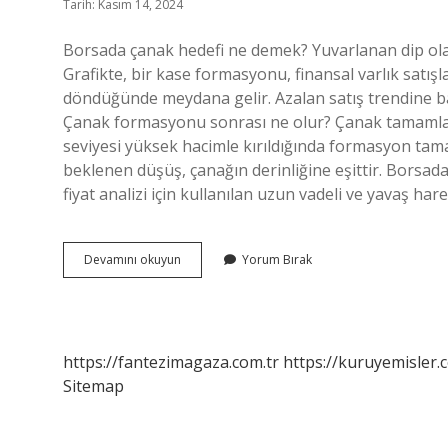
Tarih: Kasım 14, 2024
Borsada çanak hedefi ne demek? Yuvarlanan dip olar
Grafikte, bir kase formasyonu, finansal varlık satışl
döndüğünde meydana gelir. Azalan satış trendine bağl
Çanak formasyonu sonrası ne olur? Çanak tamamlan
seviyesi yüksek hacimle kırıldığında formasyon tam
beklenen düşüş, çanağın derinliğine eşittir. Bors
fiyat analizi için kullanılan uzun vadeli ve yavaş 
Çanak
Devamını okuyun
Yorum Bırak
Ne
Oluyor
https://fantezimagaza.com.tr
https://kuruyemisler.
Sitemap