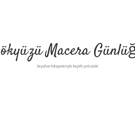
ökyüzü Macera Günlü
Seyahat hikayeleriyle keyifli yolculuk!