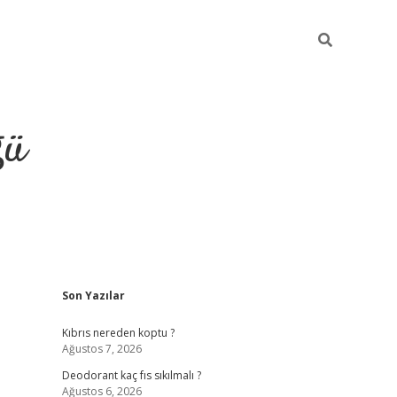
ğü
Sidebar
Son Yazılar
hiltonbet yeni giriş
betexper güvenilir m
Kıbrıs nereden koptu ?
Ağustos 7, 2026
Deodorant kaç fıs sıkılmalı ?
Ağustos 6, 2026