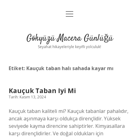
menüyü
Anasayfa
aç
Gizlilik Politikası
Gökyüzü Macera Günlüğü
Yasal Uyarı
Seyahat hikayeleriyle keyifli yolculuk!
Hakkımızda
Etiket:
Kauçuk taban halı sahada kayar mı
Kauçuk Taban Iyi Mi
Tarih: Kasım 13, 2024
Kauçuk taban kaliteli mi? Kauçuk tabanlar pahalıdır,
ancak aşınmaya karşı oldukça dirençlidir. Yüksek
seviyede kayma direncine sahiptirler. Kimyasallara
karşı dirençlidirler. Ve doğal oldukları için