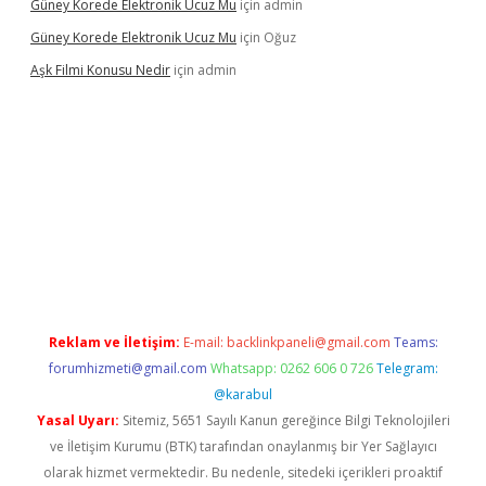
Güney Korede Elektronik Ucuz Mu
için
admin
Güney Korede Elektronik Ucuz Mu
için
Oğuz
Aşk Filmi Konusu Nedir
için
admin
üvenilir mi
elexbetgiris.org
Reklam ve İletişim:
E-mail:
backlinkpaneli@gmail.com
Teams:
forumhizmeti@gmail.com
Whatsapp: 0262 606 0 726
Telegram:
@karabul
Yasal Uyarı:
Sitemiz, 5651 Sayılı Kanun gereğince Bilgi Teknolojileri
ve İletişim Kurumu (BTK) tarafından onaylanmış bir Yer Sağlayıcı
olarak hizmet vermektedir. Bu nedenle, sitedeki içerikleri proaktif