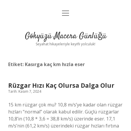
menüyü
Anasayfa
aç
Gizlilik Politikası
Gökyüzü Macera Günlüğü
Yasal Uyarı
Seyahat hikayeleriyle keyifli yolculuk!
Hakkımızda
Etiket:
Kasırga kaç km hızla eser
Rüzgar Hızı Kaç Olursa Dalga Olur
Tarih: Kasım 7, 2024
15 km rüzgar çok mu? 10,8 m/s’ye kadar olan rüzgar
hızları “normal” olarak kabul edilir. Güçlü rüzgarlar
10,8’in (10,8 * 3,6 = 38,8 km/s) üzerinde eser. 17,1
m/s’nin (61,2 km/s) üzerindeki rüzgar hızları fırtına