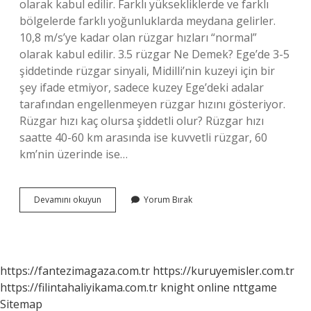
olarak kabul edilir. Farklı yüksekliklerde ve farklı
bölgelerde farklı yoğunluklarda meydana gelirler.
10,8 m/s’ye kadar olan rüzgar hızları “normal”
olarak kabul edilir. 3.5 rüzgar Ne Demek? Ege’de 3-5
şiddetinde rüzgar sinyali, Midilli’nin kuzeyi için bir
şey ifade etmiyor, sadece kuzey Ege’deki adalar
tarafından engellenmeyen rüzgar hızını gösteriyor.
Rüzgar hızı kaç olursa şiddetli olur? Rüzgar hızı
saatte 40-60 km arasında ise kuvvetli rüzgar, 60
km’nin üzerinde ise…
Rüzgar
Devamını okuyun
Yorum Bırak
Hızı
Kaç
Olursa
Dalga
Olur
https://fantezimagaza.com.tr
https://kuruyemisler.com.tr
https://filintahaliyikama.com.tr
knight online
nttgame
Sitemap