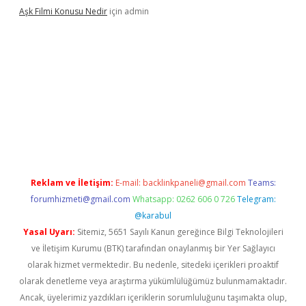
Aşk Filmi Konusu Nedir
için
admin
üvenilir mi
elexbetgiris.org
Reklam ve İletişim:
E-mail:
backlinkpaneli@gmail.com
Teams:
forumhizmeti@gmail.com
Whatsapp: 0262 606 0 726
Telegram:
@karabul
Yasal Uyarı:
Sitemiz, 5651 Sayılı Kanun gereğince Bilgi Teknolojileri
ve İletişim Kurumu (BTK) tarafından onaylanmış bir Yer Sağlayıcı
olarak hizmet vermektedir. Bu nedenle, sitedeki içerikleri proaktif
olarak denetleme veya araştırma yükümlülüğümüz bulunmamaktadır.
Ancak, üyelerimiz yazdıkları içeriklerin sorumluluğunu taşımakta olup,