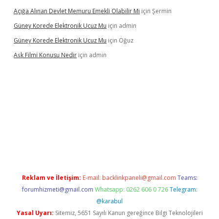
Açığa Alınan Devlet Memuru Emekli Olabilir Mi
için
Şermin
Güney Korede Elektronik Ucuz Mu
için
admin
Güney Korede Elektronik Ucuz Mu
için
Oğuz
Aşk Filmi Konusu Nedir
için
admin
üvenilir mi
elexbetgiris.org
Reklam ve İletişim:
E-mail:
backlinkpaneli@gmail.com
Teams:
forumhizmeti@gmail.com
Whatsapp: 0262 606 0 726
Telegram:
@karabul
Yasal Uyarı:
Sitemiz, 5651 Sayılı Kanun gereğince Bilgi Teknolojileri