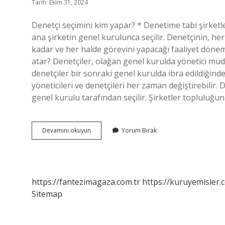
Tarih: Ekim 31, 2024
Denetçi seçimini kim yapar? * Denetime tabi şirket
ana şirketin genel kurulunca seçilir. Denetçinin, her
kadar ve her halde görevini yapacağı faaliyet döne
atar? Denetçiler, olağan genel kurulda yönetici müdür
denetçiler bir sonraki genel kurulda ibra edildiğinde
yöneticileri ve denetçileri her zaman değiştirebilir.
genel kurulu tarafından seçilir. Şirketler topluluğu
Denetçileri
Devamını okuyun
Yorum Bırak
Kim
Seçer
https://fantezimagaza.com.tr
https://kuruyemisler.
Sitemap