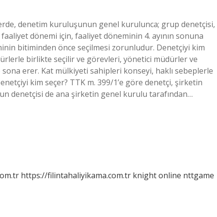
lerde, denetim kuruluşunun genel kurulunca; grup denetçisi,
 faaliyet dönemi için, faaliyet döneminin 4. ayının sonuna
minin bitiminden önce seçilmesi zorunludur. Denetçiyi kim
lerle birlikte seçilir ve görevleri, yönetici müdürler ve
 sona erer. Kat mülkiyeti sahipleri konseyi, haklı sebeplerle
 Denetçiyi kim seçer? TTK m. 399/1’e göre denetçi, şirketin
nun denetçisi de ana şirketin genel kurulu tarafından…
com.tr
https://filintahaliyikama.com.tr
knight online
nttgame