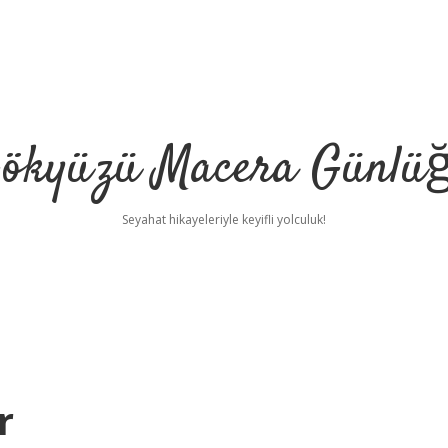
ökyüzü Macera Günlü
Seyahat hikayeleriyle keyifli yolculuk!
r