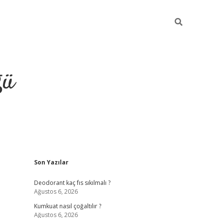
ğü
Sidebar
Son Yazılar
hiltonbet yeni giriş
betexper güvenilir 
Deodorant kaç fıs sıkılmalı ?
Ağustos 6, 2026
Kumkuat nasıl çoğaltılır ?
Ağustos 6, 2026