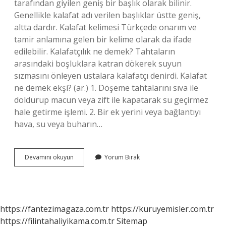
tarafından giyilen geniş bir başlık olarak bilinir.
Genellikle kalafat adı verilen başlıklar üstte geniş,
altta dardır. Kalafat kelimesi Türkçede onarım ve
tamir anlamına gelen bir kelime olarak da ifade
edilebilir. Kalafatçılık ne demek? Tahtaların
arasındaki boşluklara katran dökerek suyun
sızmasını önleyen ustalara kalafatçı denirdi. Kalafat
ne demek ekşi? (ar.) 1. Döşeme tahtalarını sıva ile
doldurup macun veya zift ile kapatarak su geçirmez
hale getirme işlemi. 2. Bir ek yerini veya bağlantıyı
hava, su veya buharın…
Kalafat
Devamını okuyun
Yorum Bırak
Etmek
Ne
Demek
https://fantezimagaza.com.tr
https://kuruyemisler.com.tr
https://filintahaliyikama.com.tr
Sitemap