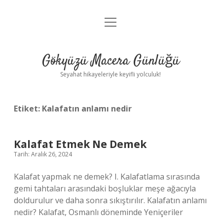
menüyü
Anasayfa
aç
Gizlilik Politikası
Gökyüzü Macera Günlüğü
Yasal Uyarı
Seyahat hikayeleriyle keyifli yolculuk!
Hakkımızda
Etiket:
Kalafatın anlamı nedir
Kalafat Etmek Ne Demek
Tarih: Aralık 26, 2024
Kalafat yapmak ne demek? I. Kalafatlama sırasında
gemi tahtaları arasındaki boşluklar meşe ağacıyla
doldurulur ve daha sonra sıkıştırılır. Kalafatın anlamı
nedir? Kalafat, Osmanlı döneminde Yeniçeriler