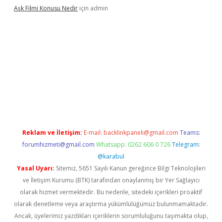
Aşk Filmi Konusu Nedir
için
admin
üvenilir mi
elexbetgiris.org
Reklam ve İletişim:
E-mail:
backlinkpaneli@gmail.com
Teams:
forumhizmeti@gmail.com
Whatsapp: 0262 606 0 726
Telegram:
@karabul
Yasal Uyarı:
Sitemiz, 5651 Sayılı Kanun gereğince Bilgi Teknolojileri
ve İletişim Kurumu (BTK) tarafından onaylanmış bir Yer Sağlayıcı
olarak hizmet vermektedir. Bu nedenle, sitedeki içerikleri proaktif
olarak denetleme veya araştırma yükümlülüğümüz bulunmamaktadır.
Ancak, üyelerimiz yazdıkları içeriklerin sorumluluğunu taşımakta olup,