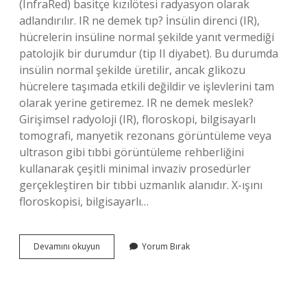
(InfraRed) basitçe kızılötesi radyasyon olarak
adlandırılır. IR ne demek tıp? İnsülin direnci (IR),
hücrelerin insüline normal şekilde yanıt vermediği
patolojik bir durumdur (tip II diyabet). Bu durumda
insülin normal şekilde üretilir, ancak glikozu
hücrelere taşımada etkili değildir ve işlevlerini tam
olarak yerine getiremez. IR ne demek meslek?
Girişimsel radyoloji (IR), floroskopi, bilgisayarlı
tomografi, manyetik rezonans görüntüleme veya
ultrason gibi tıbbi görüntüleme rehberliğini
kullanarak çeşitli minimal invaziv prosedürler
gerçekleştiren bir tıbbi uzmanlık alanıdır. X-ışını
floroskopisi, bilgisayarlı…
Ir
Devamını okuyun
Yorum Bırak
Acılımı
Nedir