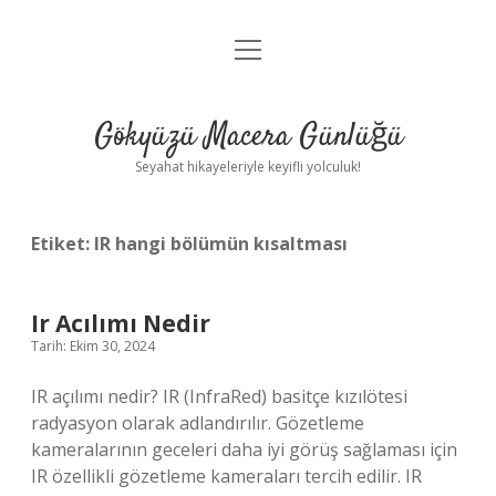
menüyü
Anasayfa
aç
Gizlilik Politikası
Gökyüzü Macera Günlüğü
Yasal Uyarı
Seyahat hikayeleriyle keyifli yolculuk!
Hakkımızda
Etiket:
IR hangi bölümün kısaltması
Ir Acılımı Nedir
Tarih: Ekim 30, 2024
IR açılımı nedir? IR (InfraRed) basitçe kızılötesi
radyasyon olarak adlandırılır. Gözetleme
kameralarının geceleri daha iyi görüş sağlaması için
IR özellikli gözetleme kameraları tercih edilir. IR