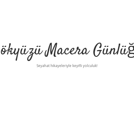
ökyüzü Macera Günlü
Seyahat hikayeleriyle keyifli yolculuk!