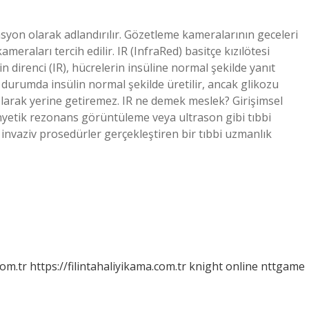
dyasyon olarak adlandırılır. Gözetleme kameralarının geceleri
meraları tercih edilir. IR (InfraRed) basitçe kızılötesi
n direnci (IR), hücrelerin insüline normal şekilde yanıt
u durumda insülin normal şekilde üretilir, ancak glikozu
m olarak yerine getiremez. IR ne demek meslek? Girişimsel
manyetik rezonans görüntüleme veya ultrason gibi tıbbi
 invaziv prosedürler gerçekleştiren bir tıbbi uzmanlık
com.tr
https://filintahaliyikama.com.tr
knight online
nttgame