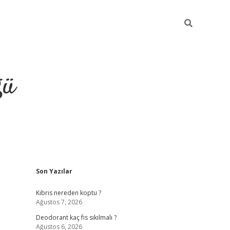
ğü
Sidebar
Son Yazılar
hiltonbet yeni giriş
betexper güvenilir
Kıbrıs nereden koptu ?
Ağustos 7, 2026
Deodorant kaç fıs sıkılmalı ?
Ağustos 6, 2026