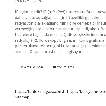
Tarih: Ekim 30, 2024
IR açılımı nedir? IR (InfraRed) basitçe kızılötesi ra
daha iyi görüş sağlaması için IR özellikli gözetleme ka
radyasyon olarak adlandırılır. IR ne demek tıp? İnsüli
vermediği patolojik bir durumdur (tip II diyabet). B
hücrelere taşımada etkili değildir ve işlevlerini ta
radyoloji (IR), floroskopi, bilgisayarlı tomografi, 
görüntüleme rehberliğini kullanarak çeşitli minimal
alanıdır. X-ışını floroskopisi, bilgisayarlı…
Ir
Devamını okuyun
Yorum Bırak
Acılımı
Nedir
https://fantezimagaza.com.tr
https://kuruyemisler.
Sitemap