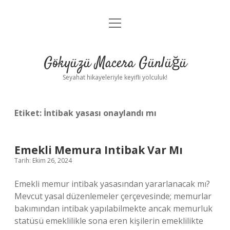
menüyü
Anasayfa
aç
Gizlilik Politikası
Gökyüzü Macera Günlüğü
Yasal Uyarı
Seyahat hikayeleriyle keyifli yolculuk!
Hakkımızda
Etiket:
İntibak yasası onaylandı mı
Emekli Memura Intibak Var Mı
Tarih: Ekim 26, 2024
Emekli memur intibak yasasından yararlanacak mı?
Mevcut yasal düzenlemeler çerçevesinde; memurlar
bakımından intibak yapılabilmekte ancak memurluk
statüsü emeklilikle sona eren kişilerin emeklilikte