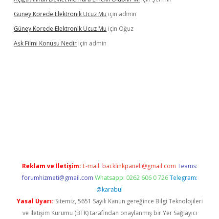
Güney Korede Elektronik Ucuz Mu
için
admin
Güney Korede Elektronik Ucuz Mu
için
Oğuz
Aşk Filmi Konusu Nedir
için
admin
üvenilir mi
elexbetgiris.org
Reklam ve İletişim:
E-mail:
backlinkpaneli@gmail.com
Teams:
forumhizmeti@gmail.com
Whatsapp: 0262 606 0 726
Telegram:
@karabul
Yasal Uyarı:
Sitemiz, 5651 Sayılı Kanun gereğince Bilgi Teknolojileri
ve İletişim Kurumu (BTK) tarafından onaylanmış bir Yer Sağlayıcı