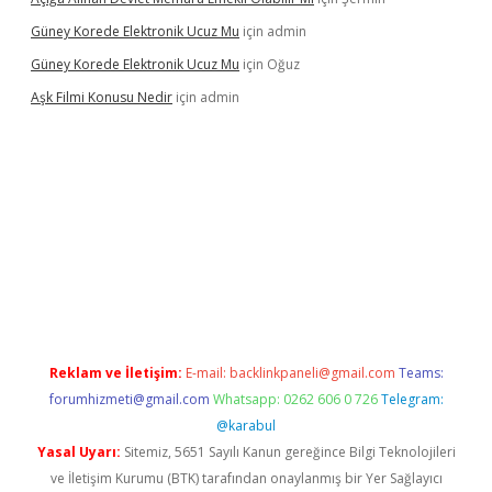
Güney Korede Elektronik Ucuz Mu
için
admin
Güney Korede Elektronik Ucuz Mu
için
Oğuz
Aşk Filmi Konusu Nedir
için
admin
üvenilir mi
elexbetgiris.org
Reklam ve İletişim:
E-mail:
backlinkpaneli@gmail.com
Teams:
forumhizmeti@gmail.com
Whatsapp: 0262 606 0 726
Telegram:
@karabul
Yasal Uyarı:
Sitemiz, 5651 Sayılı Kanun gereğince Bilgi Teknolojileri
ve İletişim Kurumu (BTK) tarafından onaylanmış bir Yer Sağlayıcı