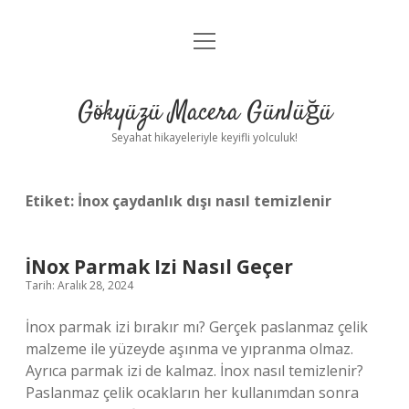
menüyü
Anasayfa
aç
Gizlilik Politikası
Gökyüzü Macera Günlüğü
Yasal Uyarı
Seyahat hikayeleriyle keyifli yolculuk!
Hakkımızda
Etiket:
İnox çaydanlık dışı nasıl temizlenir
İNox Parmak Izi Nasıl Geçer
Tarih: Aralık 28, 2024
İnox parmak izi bırakır mı? Gerçek paslanmaz çelik
malzeme ile yüzeyde aşınma ve yıpranma olmaz.
Ayrıca parmak izi de kalmaz. İnox nasıl temizlenir?
Paslanmaz çelik ocakların her kullanımdan sonra