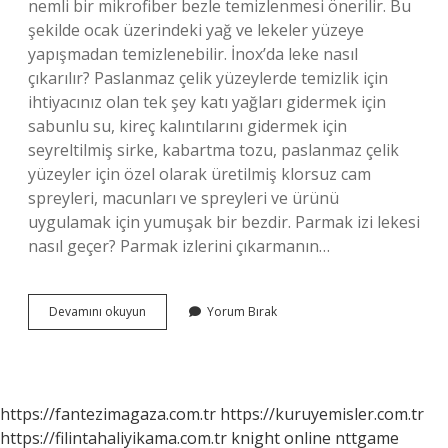
nemli bir mikrofiber bezle temizlenmesi önerilir. Bu
şekilde ocak üzerindeki yağ ve lekeler yüzeye
yapışmadan temizlenebilir. İnox’da leke nasıl
çıkarılır? Paslanmaz çelik yüzeylerde temizlik için
ihtiyacınız olan tek şey katı yağları gidermek için
sabunlu su, kireç kalıntılarını gidermek için
seyreltilmiş sirke, kabartma tozu, paslanmaz çelik
yüzeyler için özel olarak üretilmiş klorsuz cam
spreyleri, macunları ve spreyleri ve ürünü
uygulamak için yumuşak bir bezdir. Parmak izi lekesi
nasıl geçer? Parmak izlerini çıkarmanın…
İNox
Devamını okuyun
Yorum Bırak
Parmak
Izi
Nasıl
Geçer
https://fantezimagaza.com.tr
https://kuruyemisler.com.tr
https://filintahaliyikama.com.tr
knight online
nttgame