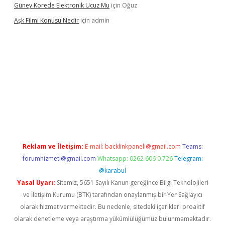
Güney Korede Elektronik Ucuz Mu
için
Oğuz
Aşk Filmi Konusu Nedir
için
admin
üvenilir mi
elexbetgiris.org
Reklam ve İletişim:
E-mail:
backlinkpaneli@gmail.com
Teams:
forumhizmeti@gmail.com
Whatsapp: 0262 606 0 726
Telegram:
@karabul
Yasal Uyarı:
Sitemiz, 5651 Sayılı Kanun gereğince Bilgi Teknolojileri
ve İletişim Kurumu (BTK) tarafından onaylanmış bir Yer Sağlayıcı
olarak hizmet vermektedir. Bu nedenle, sitedeki içerikleri proaktif
olarak denetleme veya araştırma yükümlülüğümüz bulunmamaktadır.