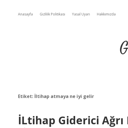
Anasayfa
Gizlilik Politikası
Yasal Uyarı
Hakkımızda
G
Etiket:
İltihap atmaya ne iyi gelir
İLtihap Giderici Ağrı