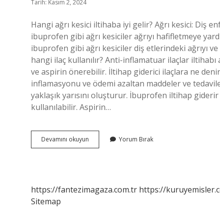
Tarih: Kasım 2, 2024
Hangi ağrı kesici iltihaba iyi gelir? Ağrı kesici: Di
ibuprofen gibi ağrı kesiciler ağrıyı hafifletmeye yard
ibuprofen gibi ağrı kesiciler diş etlerindeki ağrıyı ve 
hangi ilaç kullanılır? Anti-inflamatuar ilaçlar ilti
ve aspirin önerebilir. İltihap giderici ilaçlara ne de
inflamasyonu ve ödemi azaltan maddeler ve tedavileri
yaklaşık yarısını oluşturur. İbuprofen iltihap giderir
kullanılabilir. Aspirin…
İLtihap
Devamını okuyun
Yorum Bırak
Giderici
Ağrı
Kesici
Hangisi
https://fantezimagaza.com.tr
https://kuruyemisler.
Sitemap