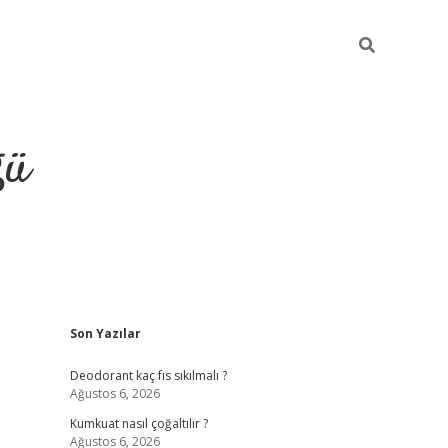
ğü
Sidebar
Son Yazılar
hiltonbet yeni giriş
betexper güvenili
Deodorant kaç fıs sıkılmalı ?
Ağustos 6, 2026
Kumkuat nasıl çoğaltılır ?
Ağustos 6, 2026