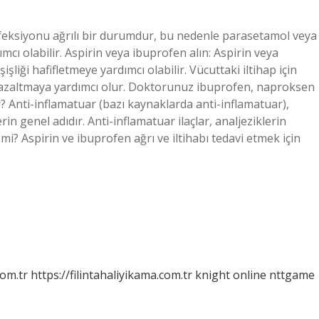
ş enfeksiyonu ağrılı bir durumdur, bu nedenle parasetamol veya
ımcı olabilir. Aspirin veya ibuprofen alın: Aspirin veya
şişliği hafifletmeye yardımcı olabilir. Vücuttaki iltihap için
habı azaltmaya yardımcı olur. Doktorunuz ibuprofen, naproksen
nir? Anti-inflamatuar (bazı kaynaklarda anti-inflamatuar),
n genel adıdır. Anti-inflamatuar ilaçlar, analjeziklerin
 mi? Aspirin ve ibuprofen ağrı ve iltihabı tedavi etmek için
com.tr
https://filintahaliyikama.com.tr
knight online
nttgame