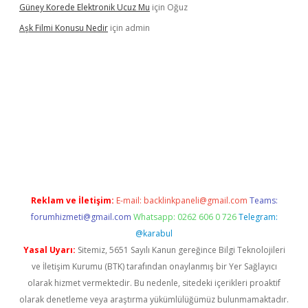
Güney Korede Elektronik Ucuz Mu
için
Oğuz
Aşk Filmi Konusu Nedir
için
admin
etexper güvenilir mi
elexbetgiris.org
Reklam ve İletişim:
E-mail:
backlinkpaneli@gmail.com
Teams:
forumhizmeti@gmail.com
Whatsapp: 0262 606 0 726
Telegram:
@karabul
Yasal Uyarı:
Sitemiz, 5651 Sayılı Kanun gereğince Bilgi Teknolojileri
ve İletişim Kurumu (BTK) tarafından onaylanmış bir Yer Sağlayıcı
olarak hizmet vermektedir. Bu nedenle, sitedeki içerikleri proaktif
olarak denetleme veya araştırma yükümlülüğümüz bulunmamaktadır.