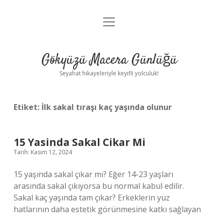
menüyü
Anasayfa
aç
Gizlilik Politikası
Gökyüzü Macera Günlüğü
Yasal Uyarı
Seyahat hikayeleriyle keyifli yolculuk!
Hakkımızda
Etiket:
İlk sakal tıraşı kaç yaşında olunur
15 Yasinda Sakal Cikar Mi
Tarih: Kasım 12, 2024
15 yaşında sakal çıkar mı? Eğer 14-23 yaşları
arasında sakal çıkıyorsa bu normal kabul edilir.
Sakal kaç yaşında tam çıkar? Erkeklerin yüz
hatlarının daha estetik görünmesine katkı sağlayan