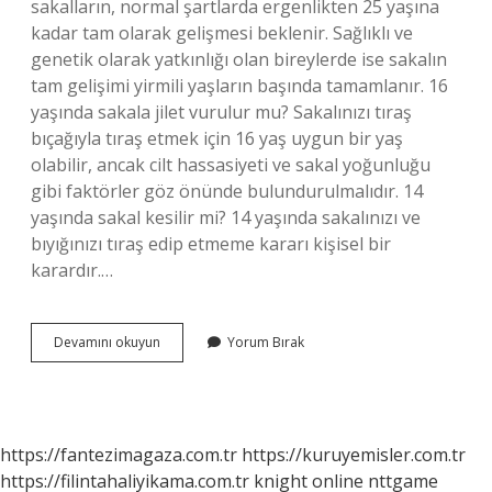
sakalların, normal şartlarda ergenlikten 25 yaşına
kadar tam olarak gelişmesi beklenir. Sağlıklı ve
genetik olarak yatkınlığı olan bireylerde ise sakalın
tam gelişimi yirmili yaşların başında tamamlanır. 16
yaşında sakala jilet vurulur mu? Sakalınızı tıraş
bıçağıyla tıraş etmek için 16 yaş uygun bir yaş
olabilir, ancak cilt hassasiyeti ve sakal yoğunluğu
gibi faktörler göz önünde bulundurulmalıdır. 14
yaşında sakal kesilir mi? 14 yaşında sakalınızı ve
bıyığınızı tıraş edip etmeme kararı kişisel bir
karardır.…
15
Devamını okuyun
Yorum Bırak
Yasinda
Sakal
Cikar
Mi
https://fantezimagaza.com.tr
https://kuruyemisler.com.tr
https://filintahaliyikama.com.tr
knight online
nttgame