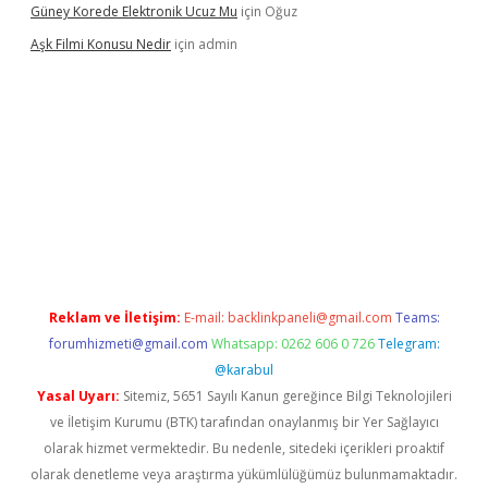
Güney Korede Elektronik Ucuz Mu
için
Oğuz
Aşk Filmi Konusu Nedir
için
admin
üvenilir mi
elexbetgiris.org
Reklam ve İletişim:
E-mail:
backlinkpaneli@gmail.com
Teams:
forumhizmeti@gmail.com
Whatsapp: 0262 606 0 726
Telegram:
@karabul
Yasal Uyarı:
Sitemiz, 5651 Sayılı Kanun gereğince Bilgi Teknolojileri
ve İletişim Kurumu (BTK) tarafından onaylanmış bir Yer Sağlayıcı
olarak hizmet vermektedir. Bu nedenle, sitedeki içerikleri proaktif
olarak denetleme veya araştırma yükümlülüğümüz bulunmamaktadır.