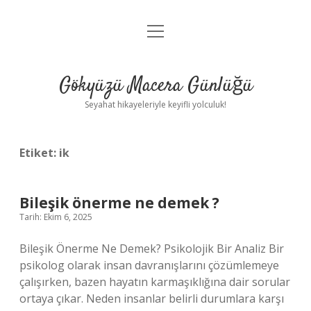
menüyü
Anasayfa
aç
Gizlilik Politikası
Gökyüzü Macera Günlüğü
Yasal Uyarı
Seyahat hikayeleriyle keyifli yolculuk!
Hakkımızda
Etiket:
ik
Bileşik önerme ne demek ?
Tarih: Ekim 6, 2025
Bileşik Önerme Ne Demek? Psikolojik Bir Analiz Bir
psikolog olarak insan davranışlarını çözümlemeye
çalışırken, bazen hayatın karmaşıklığına dair sorular
ortaya çıkar. Neden insanlar belirli durumlara karşı