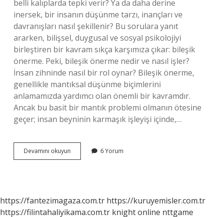
belli kalıplarda tepki verir? Ya da daha derine
inersek, bir insanın düşünme tarzı, inançları ve
davranışları nasıl şekillenir? Bu sorulara yanıt
ararken, bilişsel, duygusal ve sosyal psikolojiyi
birleştiren bir kavram sıkça karşımıza çıkar: bileşik
önerme. Peki, bileşik önerme nedir ve nasıl işler?
İnsan zihninde nasıl bir rol oynar? Bileşik önerme,
genellikle mantıksal düşünme biçimlerini
anlamamızda yardımcı olan önemli bir kavramdır.
Ancak bu basit bir mantık problemi olmanın ötesine
geçer; insan beyninin karmaşık işleyişi içinde,…
Bileşik
Devamını okuyun
6 Yorum
önerme
ne
demek
?
https://fantezimagaza.com.tr
https://kuruyemisler.com.tr
https://filintahaliyikama.com.tr
knight online
nttgame