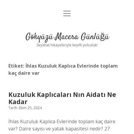
menüyü
Anasayfa
aç
Gizlilik Politikası
Gökyüzü Macera Günlüğü
Yasal Uyarı
Seyahat hikayeleriyle keyifli yolculuk!
Hakkımızda
Etiket:
İhlas Kuzuluk Kaplıca Evlerinde toplam
kaç daire var
Kuzuluk Kaplıcaları Nın Aidatı Ne
Kadar
Tarih: Ekim 25, 2024
İhlas Kuzuluk Kaplıca Evlerinde toplam kaç daire
var? Daire sayısı ve yatak kapasitesi nedir? 27