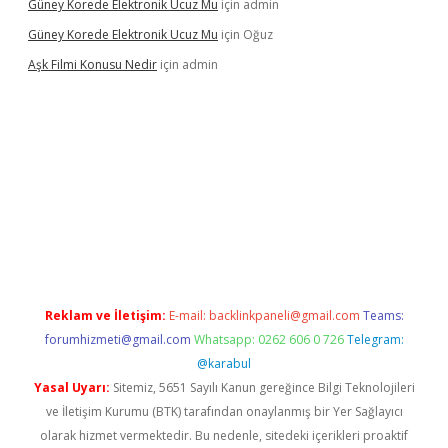
Güney Korede Elektronik Ucuz Mu
için
admin
Güney Korede Elektronik Ucuz Mu
için
Oğuz
Aşk Filmi Konusu Nedir
için
admin
üvenilir mi
elexbetgiris.org
Reklam ve İletişim:
E-mail:
backlinkpaneli@gmail.com
Teams:
forumhizmeti@gmail.com
Whatsapp: 0262 606 0 726
Telegram:
@karabul
Yasal Uyarı:
Sitemiz, 5651 Sayılı Kanun gereğince Bilgi Teknolojileri
ve İletişim Kurumu (BTK) tarafından onaylanmış bir Yer Sağlayıcı
olarak hizmet vermektedir. Bu nedenle, sitedeki içerikleri proaktif