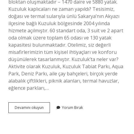
bloktan oluşmaktadır – 1470 daire ve 5880 yatak.
Kuzuluk kaplıcaları ne zaman yapıldı? Tesisimiz,
doğası ve termal sularıyla ünlü Sakarya’nın Akyazı
ilçesine bağlı Kuzuluk bölgesinde 2004 yılında
hizmete açılmıştır. 60 standart oda, 3 suit ve 2 apart
oda olmak üzere toplam 65 odası ve 130 yatak
kapasitesi bulunmaktadır. Otelimiz, siz değerli
misafirlerimizin tüm kişisel ihtiyaçları ve konforu
düşünülerek tasarlanmıştır. Kuzuluk’ta neler var?
Aktivite olarak Kuzuluk, Kuzuluk Tabiat Parkı, Aqua
Park, Deniz Parkı, aile çay bahçeleri, birçok yerde
alabalık çiftlikleri, piknik alanları, termal havuzlar,
eğlence parkları,…
Kuzuluk
Devamını okuyun
Yorum Bırak
Kaplıcaları
Nın
Aidatı
Ne