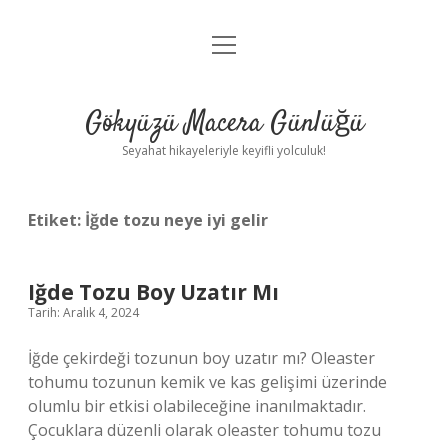
menüyü
Anasayfa
aç
Gizlilik Politikası
Gökyüzü Macera Günlüğü
Yasal Uyarı
Seyahat hikayeleriyle keyifli yolculuk!
Hakkımızda
Etiket:
İğde tozu neye iyi gelir
Iğde Tozu Boy Uzatır Mı
Tarih: Aralık 4, 2024
İğde çekirdeği tozunun boy uzatır mı? Oleaster
tohumu tozunun kemik ve kas gelişimi üzerinde
olumlu bir etkisi olabileceğine inanılmaktadır.
Çocuklara düzenli olarak oleaster tohumu tozu