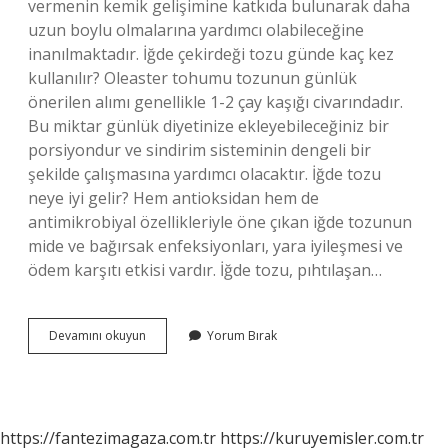
vermenin kemik gelişimine katkıda bulunarak daha
uzun boylu olmalarına yardımcı olabileceğine
inanılmaktadır. İğde çekirdeği tozu günde kaç kez
kullanılır? Oleaster tohumu tozunun günlük
önerilen alımı genellikle 1-2 çay kaşığı civarındadır.
Bu miktar günlük diyetinize ekleyebileceğiniz bir
porsiyondur ve sindirim sisteminin dengeli bir
şekilde çalışmasına yardımcı olacaktır. İğde tozu
neye iyi gelir? Hem antioksidan hem de
antimikrobiyal özellikleriyle öne çıkan iğde tozunun
mide ve bağırsak enfeksiyonları, yara iyileşmesi ve
ödem karşıtı etkisi vardır. İğde tozu, pıhtılaşan…
Iğde
Devamını okuyun
Yorum Bırak
Tozu
Boy
Uzatır
Mı
https://fantezimagaza.com.tr
https://kuruyemisler.com.tr