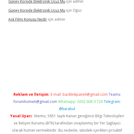
Güney Korede Elektronik Ucuz Mu
için
admin
Güney Korede Elektronik Ucuz Mu
için
Oğuz
Aşk Filmi Konusu Nedir
için
admin
üvenilir mi
elexbetgiris.org
Reklam ve İletişim:
E-mail:
backlinkpaneli@gmail.com
Teams:
forumhizmeti@gmail.com
Whatsapp: 0262 606 0 726
Telegram:
@karabul
Yasal Uyarı:
Sitemiz, 5651 Sayılı Kanun gereğince Bilgi Teknolojileri
ve İletişim Kurumu (BTK) tarafından onaylanmış bir Yer Sağlayıcı
olarak hizmet vermektedir. Bu nedenle, sitedeki içerikleri proaktif