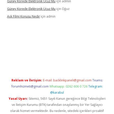
Güney Korede Elektronik Ucuz Mu
için
admin
Güney Korede Elektronik Ucuz Mu
için
Oğuz
Aşk Filmi Konusu Nedir
için
admin
 güvenilir mi
elexbetgiris.org
Reklam ve İletişim:
E-mail:
backlinkpaneli@gmail.com
Teams:
forumhizmeti@gmail.com
Whatsapp: 0262 606 0 726
Telegram:
@karabul
Yasal Uyarı:
Sitemiz, 5651 Sayılı Kanun gereğince Bilgi Teknolojileri
ve İletişim Kurumu (BTK) tarafından onaylanmış bir Yer Sağlayıcı
olarak hizmet vermektedir. Bu nedenle, sitedeki içerikleri proaktif