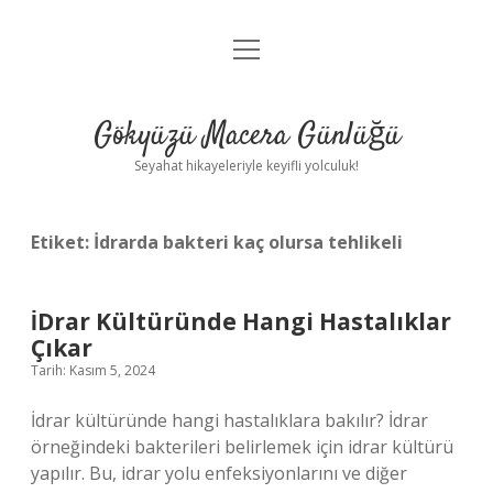
menüyü
Anasayfa
aç
Gizlilik Politikası
Gökyüzü Macera Günlüğü
Yasal Uyarı
Seyahat hikayeleriyle keyifli yolculuk!
Hakkımızda
Etiket:
İdrarda bakteri kaç olursa tehlikeli
İDrar Kültüründe Hangi Hastalıklar
Çıkar
Tarih: Kasım 5, 2024
İdrar kültüründe hangi hastalıklara bakılır? İdrar
örneğindeki bakterileri belirlemek için idrar kültürü
yapılır. Bu, idrar yolu enfeksiyonlarını ve diğer