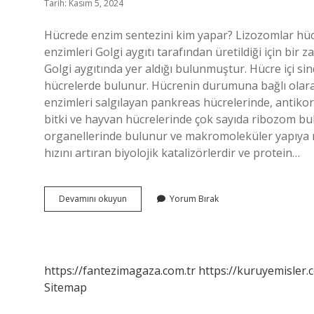
Tarih: Kasım 5, 2024
Hücrede enzim sentezini kim yapar? Lizozomlar hüc
enzimleri Golgi aygıtı tarafından üretildiği için bir 
Golgi aygıtında yer aldığı bulunmuştur. Hücre içi si
hücrelerde bulunur. Hücrenin durumuna bağlı olarak
enzimleri salgılayan pankreas hücrelerinde, antiko
bitki ve hayvan hücrelerinde çok sayıda ribozom bu
organellerinde bulunur ve makromoleküler yapıya n
hızını artıran biyolojik katalizörlerdir ve protein…
Hücrede
Devamını okuyun
Yorum Bırak
Enzim
Nerede
Üretilir
https://fantezimagaza.com.tr
https://kuruyemisler.
Sitemap