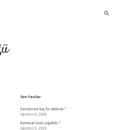
ğü
Sidebar
Son Yazılar
hiltonbet yeni giriş
betexper güvenilir 
Deodorant kaç fıs sıkılmalı ?
Ağustos 6, 2026
Kumkuat nasıl çoğaltılır ?
Ağustos 6, 2026