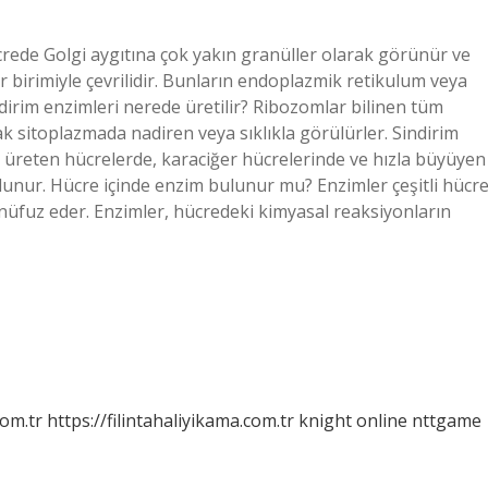
rede Golgi aygıtına çok yakın granüller olarak görünür ve
zar birimiyle çevrilidir. Bunların endoplazmik retikulum veya
ndirim enzimleri nerede üretilir? Ribozomlar bilinen tüm
 sitoplazmada nadiren veya sıklıkla görülürler. Sindirim
r üreten hücrelerde, karaciğer hücrelerinde ve hızla büyüyen
lunur. Hücre içinde enzim bulunur mu? Enzimler çeşitli hücr
üfuz eder. Enzimler, hücredeki kimyasal reaksiyonların
com.tr
https://filintahaliyikama.com.tr
knight online
nttgame