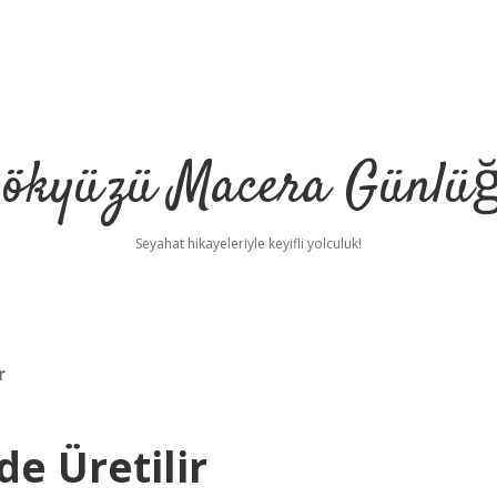
ökyüzü Macera Günlü
Seyahat hikayeleriyle keyifli yolculuk!
r
e Üretilir