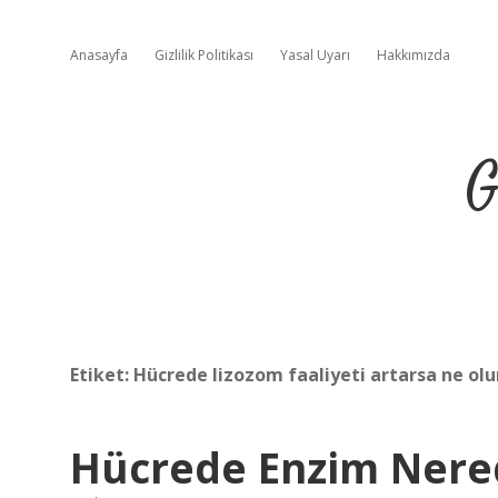
Anasayfa
Gizlilik Politikası
Yasal Uyarı
Hakkımızda
G
Etiket:
Hücrede lizozom faaliyeti artarsa ne olu
Hücrede Enzim Nered