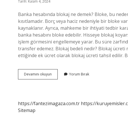
Tarih: Kasım 4, 2024
Banka hesabında blokaj ne demek? Bloke, bu nedenl
kısıtlamadır. Borç veya haciz nedeniyle bir bloke v
kaynaklanır. Ayrıca, mahkeme bir ihtiyati tedbir kar
banka hesabını bloke edebilir. Hisseye blokaj koyars
işlem görmesini engellemeye yarar. Bu süre zarfınd
transfer edemez. Blokaj bedeli nedir? Blokaj ücreti 
ettiğinde ek ücret olarak blokaj ücreti tahsil edilir.
Blokaj
Devamını okuyun
Yorum Bırak
Tutarı
Nedir
https://fantezimagaza.com.tr
https://kuruyemisler.
Sitemap