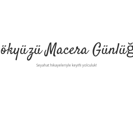
ökyüzü Macera Günlü
Seyahat hikayeleriyle keyifli yolculuk!