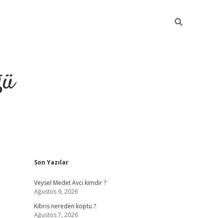
ğü
Sidebar
Son Yazılar
hiltonbet yeni giriş
betexper güvenilir 
Veysel Medet Avcı kimdir ?
Ağustos 9, 2026
Kıbrıs nereden koptu ?
Ağustos 7, 2026