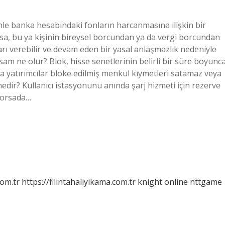
e banka hesabındaki fonların harcanmasına ilişkin bir
arsa, bu ya kişinin bireysel borcundan ya da vergi borcundan
arı verebilir ve devam eden bir yasal anlaşmazlık nedeniyle
am ne olur? Blok, hisse senetlerinin belirli bir süre boyunc
a yatırımcılar bloke edilmiş menkul kıymetleri satamaz veya
nedir? Kullanıcı istasyonunu anında şarj hizmeti için rezerve
 Borsada…
com.tr
https://filintahaliyikama.com.tr
knight online
nttgame