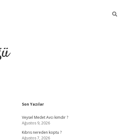
ğü
Sidebar
Son Yazılar
hiltonbet yeni giriş
betexper güvenilir 
Veysel Medet Avcı kimdir ?
Ağustos 9, 2026
Kıbrıs nereden koptu ?
Ağustos 7, 2026