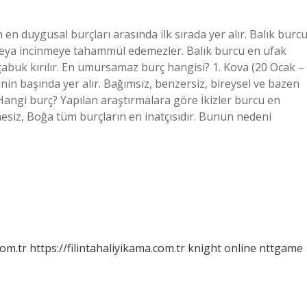
en duygusal burçları arasında ilk sırada yer alır. Balık burc
 veya incinmeye tahammül edemezler. Balık burcu en ufak
abuk kırılır. En umursamaz burç hangisi? 1. Kova (20 Ocak –
nin başında yer alır. Bağımsız, benzersiz, bireysel ve bazen
 Hangi burç? Yapılan araştırmalara göre İkizler burcu en
esiz, Boğa tüm burçların en inatçısıdır. Bunun nedeni
com.tr
https://filintahaliyikama.com.tr
knight online
nttgame