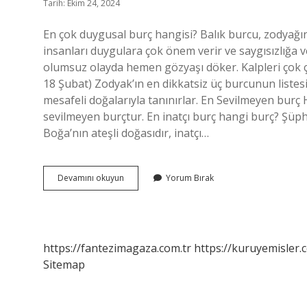
Tarih: Ekim 24, 2024
En çok duygusal burç hangisi? Balık burcu, zodyağın 
insanları duygulara çok önem verir ve saygısızlığa
olumsuz olayda hemen gözyaşı döker. Kalpleri çok ç
18 Şubat) Zodyak’ın en dikkatsiz üç burcunun listesi
mesafeli doğalarıyla tanınırlar. En Sevilmeyen burç
sevilmeyen burçtur. En inatçı burç hangi burç? Şüph
Boğa’nın ateşli doğasıdır, inatçı…
En
Devamını okuyun
Yorum Bırak
Duygusuz
Burç
Hangisi
https://fantezimagaza.com.tr
https://kuruyemisler.
Sitemap