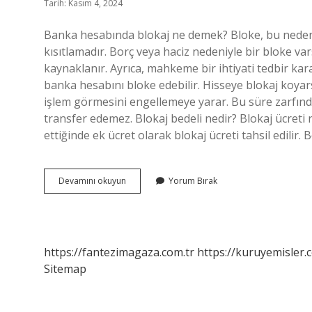
Tarih: Kasım 4, 2024
Banka hesabında blokaj ne demek? Bloke, bu nedenl
kısıtlamadır. Borç veya haciz nedeniyle bir bloke v
kaynaklanır. Ayrıca, mahkeme bir ihtiyati tedbir kar
banka hesabını bloke edebilir. Hisseye blokaj koyars
işlem görmesini engellemeye yarar. Bu süre zarfınd
transfer edemez. Blokaj bedeli nedir? Blokaj ücreti 
ettiğinde ek ücret olarak blokaj ücreti tahsil edilir.
Blokaj
Devamını okuyun
Yorum Bırak
Tutarı
Nedir
https://fantezimagaza.com.tr
https://kuruyemisler.
Sitemap