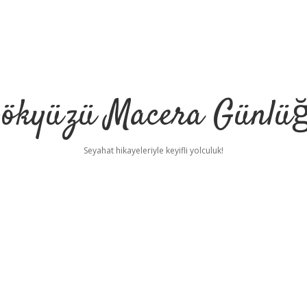
ökyüzü Macera Günlü
Seyahat hikayeleriyle keyifli yolculuk!