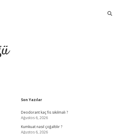
ğü
Sidebar
Son Yazılar
hiltonbet yeni giriş
betexper güvenilir m
Deodorant kaç fıs sıkılmalı ?
Ağustos 6, 2026
Kumkuat nasıl çoğaltılır ?
Ağustos 6, 2026