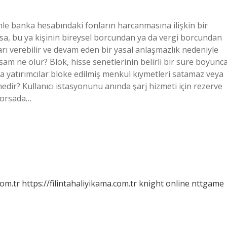
e banka hesabındaki fonların harcanmasına ilişkin bir
arsa, bu ya kişinin bireysel borcundan ya da vergi borcundan
arı verebilir ve devam eden bir yasal anlaşmazlık nedeniyle
am ne olur? Blok, hisse senetlerinin belirli bir süre boyunc
a yatırımcılar bloke edilmiş menkul kıymetleri satamaz veya
nedir? Kullanıcı istasyonunu anında şarj hizmeti için rezerve
 Borsada…
com.tr
https://filintahaliyikama.com.tr
knight online
nttgame