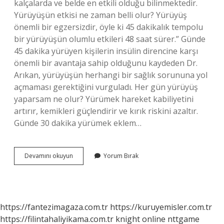
kalçalarda ve belde en etkili olduğu bilinmektedir.
Yürüyüşün etkisi ne zaman belli olur? Yürüyüş
önemli bir egzersizdir, öyle ki 45 dakikalık tempolu
bir yürüyüşün olumlu etkileri 48 saat sürer.” Günde
45 dakika yürüyen kişilerin insülin direncine karşı
önemli bir avantaja sahip olduğunu kaydeden Dr.
Arıkan, yürüyüşün herhangi bir sağlık sorununa yol
açmaması gerektiğini vurguladı. Her gün yürüyüş
yaparsam ne olur? Yürümek hareket kabiliyetini
artırır, kemikleri güçlendirir ve kırık riskini azaltır.
Günde 30 dakika yürümek eklem…
Yürüyüş
Devamını okuyun
Yorum Bırak
Yapmak
Beli
Inceltir
Mi
https://fantezimagaza.com.tr
https://kuruyemisler.com.tr
https://filintahaliyikama.com.tr
knight online
nttgame