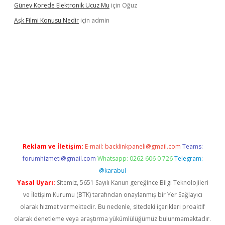
Güney Korede Elektronik Ucuz Mu
için
Oğuz
Aşk Filmi Konusu Nedir
için
admin
üvenilir mi
elexbetgiris.org
Reklam ve İletişim:
E-mail:
backlinkpaneli@gmail.com
Teams:
forumhizmeti@gmail.com
Whatsapp: 0262 606 0 726
Telegram:
@karabul
Yasal Uyarı:
Sitemiz, 5651 Sayılı Kanun gereğince Bilgi Teknolojileri
ve İletişim Kurumu (BTK) tarafından onaylanmış bir Yer Sağlayıcı
olarak hizmet vermektedir. Bu nedenle, sitedeki içerikleri proaktif
olarak denetleme veya araştırma yükümlülüğümüz bulunmamaktadır.