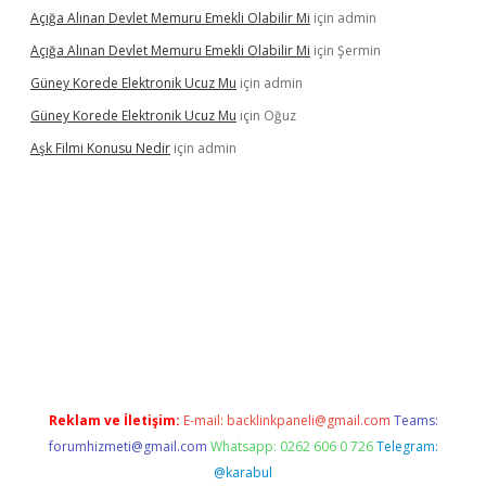
Açığa Alınan Devlet Memuru Emekli Olabilir Mi
için
admin
Açığa Alınan Devlet Memuru Emekli Olabilir Mi
için
Şermin
Güney Korede Elektronik Ucuz Mu
için
admin
Güney Korede Elektronik Ucuz Mu
için
Oğuz
Aşk Filmi Konusu Nedir
için
admin
üvenilir mi
elexbetgiris.org
Reklam ve İletişim:
E-mail:
backlinkpaneli@gmail.com
Teams:
forumhizmeti@gmail.com
Whatsapp: 0262 606 0 726
Telegram:
@karabul