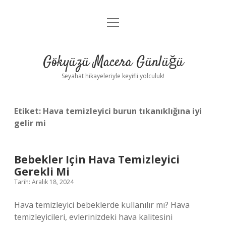
menüyü
Anasayfa
aç
Gizlilik Politikası
Gökyüzü Macera Günlüğü
Yasal Uyarı
Seyahat hikayeleriyle keyifli yolculuk!
Hakkımızda
Etiket:
Hava temizleyici burun tıkanıklığına iyi
gelir mi
Bebekler Için Hava Temizleyici
Gerekli Mi
Tarih: Aralık 18, 2024
Hava temizleyici bebeklerde kullanılır mı? Hava
temizleyicileri, evlerinizdeki hava kalitesini