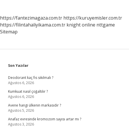
Temizleyici
Gerekli
Mi
https://fantezimagaza.com.tr
https://kuruyemisler.com.tr
https://filintahaliyikama.com.tr
knight online
nttgame
Sitemap
Sidebar
Son Yazılar
Deodorant kaç fıs sıkılmalı ?
Ağustos 6, 2026
Kumkuat nasıl çoğaltılır ?
Ağustos 6, 2026
Avene hangi ülkenin markasıdır ?
Ağustos 5, 2026
Anafaz evresinde kromozom sayısı artar mı ?
Ağustos 3, 2026