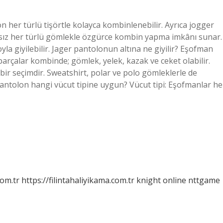
 her türlü tişörtle kolayca kombinlenebilir. Ayrıca jogger
akasız her türlü gömlekle özgürce kombin yapma imkânı sunar.
oyla giyilebilir. Jager pantolonun altına ne giyilir? Eşofman
r parçalar kombinde; gömlek, yelek, kazak ve ceket olabilir.
 bir seçimdir. Sweatshirt, polar ve polo gömleklerle de
pantolon hangi vücut tipine uygun? Vücut tipi: Eşofmanlar he
com.tr
https://filintahaliyikama.com.tr
knight online
nttgame