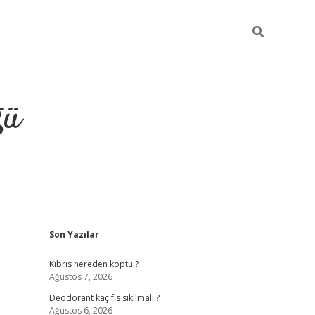
ğü
Sidebar
Son Yazılar
hiltonbet yeni giriş
betexper güvenilir
Kıbrıs nereden koptu ?
Ağustos 7, 2026
Deodorant kaç fıs sıkılmalı ?
Ağustos 6, 2026