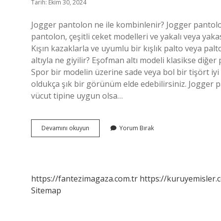
Tarih: Ekim 30, 2024
Jogger pantolon ne ile kombinlenir? Jogger pantolon
pantolon, çeşitli ceket modelleri ve yakalı veya y
Kışın kazaklarla ve uyumlu bir kışlık palto veya palt
altıyla ne giyilir? Eşofman altı modeli klasikse diğe
Spor bir modelin üzerine sade veya bol bir tişört iyi
oldukça şık bir görünüm elde edebilirsiniz. Jogger 
vücut tipine uygun olsa…
Jogger
Devamını okuyun
Yorum Bırak
Pantolon
Altına
Nasıl
Ayakkabı
Giyilir
https://fantezimagaza.com.tr
https://kuruyemisler.
Sitemap