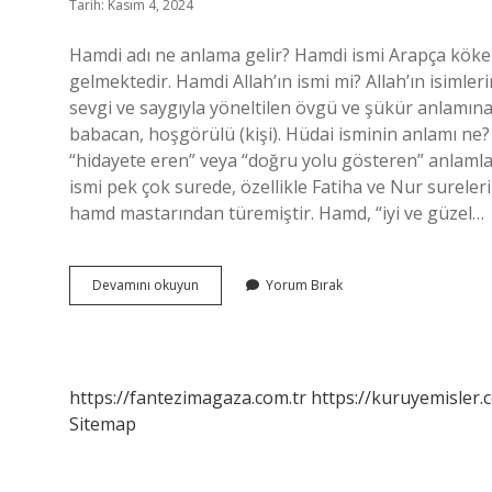
Tarih: Kasım 4, 2024
Hamdi adı ne anlama gelir? Hamdi ismi Arapça köken
gelmektedir. Hamdi Allah’ın ismi mi? Allah’ın isimle
sevgi ve saygıyla yöneltilen övgü ve şükür anlamın
babacan, hoşgörülü (kişi). Hüdai isminin anlamı ne?
“hidayete eren” veya “doğru yolu gösteren” anlaml
ismi pek çok surede, özellikle Fatiha ve Nur surele
hamd mastarından türemiştir. Hamd, “iyi ve güzel…
Hamdi
Devamını okuyun
Yorum Bırak
Ismi
Nedir
https://fantezimagaza.com.tr
https://kuruyemisler.
Sitemap