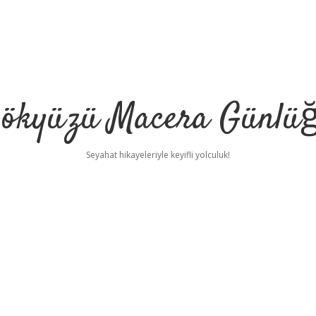
ökyüzü Macera Günlü
Seyahat hikayeleriyle keyifli yolculuk!