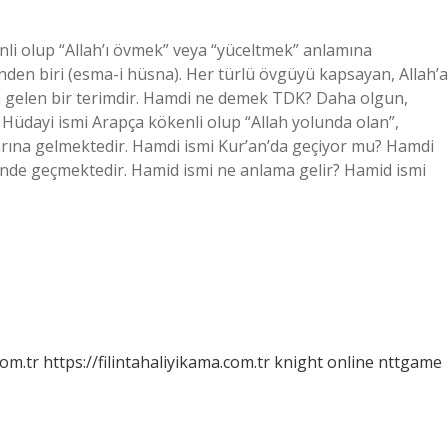
li olup “Allah’ı övmek” veya “yüceltmek” anlamına
rinden biri (esma-i hüsna). Her türlü övgüyü kapsayan, Allah’a
a gelen bir terimdir. Hamdi ne demek TDK? Daha olgun,
 Hüdayi ismi Arapça kökenli olup “Allah yolunda olan”,
arına gelmektedir. Hamdi ismi Kur’an’da geçiyor mu? Hamdi
rinde geçmektedir. Hamid ismi ne anlama gelir? Hamid ismi
com.tr
https://filintahaliyikama.com.tr
knight online
nttgame