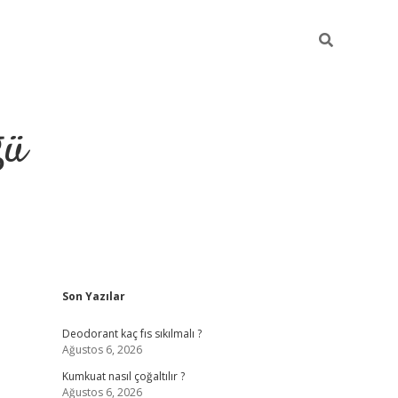
ğü
Sidebar
Son Yazılar
hiltonbet yeni giriş
betexper güvenilir 
Deodorant kaç fıs sıkılmalı ?
Ağustos 6, 2026
Kumkuat nasıl çoğaltılır ?
Ağustos 6, 2026