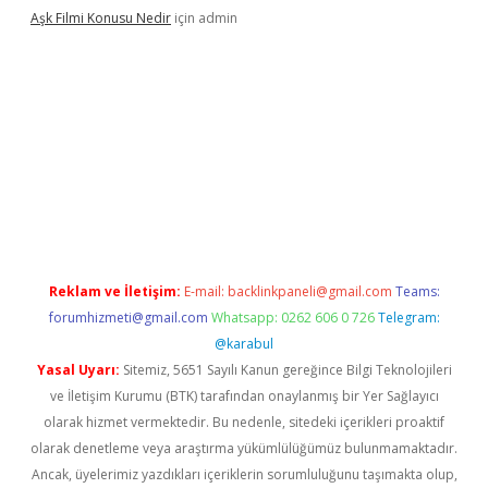
Aşk Filmi Konusu Nedir
için
admin
güvenilir mi
elexbetgiris.org
Reklam ve İletişim:
E-mail:
backlinkpaneli@gmail.com
Teams:
forumhizmeti@gmail.com
Whatsapp: 0262 606 0 726
Telegram:
@karabul
Yasal Uyarı:
Sitemiz, 5651 Sayılı Kanun gereğince Bilgi Teknolojileri
ve İletişim Kurumu (BTK) tarafından onaylanmış bir Yer Sağlayıcı
olarak hizmet vermektedir. Bu nedenle, sitedeki içerikleri proaktif
olarak denetleme veya araştırma yükümlülüğümüz bulunmamaktadır.
Ancak, üyelerimiz yazdıkları içeriklerin sorumluluğunu taşımakta olup,