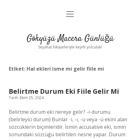
menüyü
Anasayfa
aç
Gizlilik Politikası
Gökyüzü Macera Günlüğü
Yasal Uyarı
Seyahat hikayeleriyle keyifli yolculuk!
Hakkımızda
Etiket:
Hal ekleri isme mi gelir fiile mi
Belirtme Durum Eki Fiile Gelir Mi
Tarih: Ekim 25, 2024
Belirtme durum eki nereye gelir? -i-durumu
(belirleyici durum) Bunlar -i, -ı, -u veya -ü ekini alan
sözcüklerin biçimleridir. İsmin accusative eki, ismin
sonundaki sözcüğü belirtilen nesne yapar. Durum