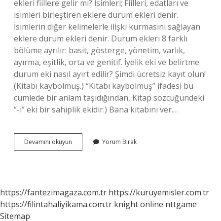
ekleri fiillere gelir mi? İsimleri; Fiilleri, edatları ve
isimleri birleştiren eklere durum ekleri denir.
İsimlerin diğer kelimelerle ilişki kurmasını sağlayan
eklere durum ekleri denir. Durum ekleri 8 farklı
bölüme ayrılır: basit, gösterge, yönetim, varlık,
ayırma, eşitlik, orta ve genitif. İyelik eki ve belirtme
durum eki nasıl ayırt edilir? Şimdi ücretsiz kayıt olun!
(Kitabı kaybolmuş.) “Kitabı kaybolmuş” ifadesi bu
cümlede bir anlam taşıdığından, Kitap sözcüğündeki
“-i” eki bir sahiplik ekidir.) Bana kitabını ver.…
Belirtme
Devamını okuyun
Yorum Bırak
Durum
Eki
Fiile
Gelir
Mi
https://fantezimagaza.com.tr
https://kuruyemisler.com.tr
https://filintahaliyikama.com.tr
knight online
nttgame
Sitemap