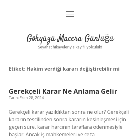
menüyü
Anasayfa
aç
Gizlilik Politikası
Gökyüzü Macera Günlüğü
Yasal Uyarı
Seyahat hikayeleriyle keyifli yolculuk!
Hakkımızda
Etiket:
Hakim verdiği kararı değiştirebilir mi
Gerekçeli Karar Ne Anlama Gelir
Tarih: Ekim 28, 2024
Gerekçeli karar yazıldıktan sonra ne olur? Gerekçeli
kararın tescilinden sonra kararın kesinleşmesi için
geçen süre, karar harcının taraflara ödenmesiyle
başlar. Ancak iş mahkemeleri ve ceza