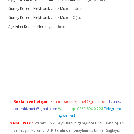
Güney Korede Elektronik Ucuz Mu
için
admin
Güney Korede Elektronik Ucuz Mu
için
Oğuz
Aşk Filmi Konusu Nedir
için
admin
üvenilir mi
elexbetgiris.org
Reklam ve İletişim:
E-mail:
backlinkpaneli@gmail.com
Teams:
forumhizmeti@gmail.com
Whatsapp: 0262 606 0 726
Telegram:
@karabul
Yasal Uyarı:
Sitemiz, 5651 Sayılı Kanun gereğince Bilgi Teknolojileri
ve İletişim Kurumu (BTK) tarafından onaylanmış bir Yer Sağlayıcı