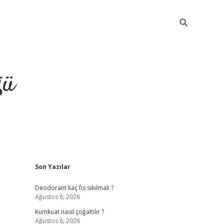
ğü
Sidebar
Son Yazılar
hiltonbet yeni giriş
betexper güvenilir
Deodorant kaç fıs sıkılmalı ?
Ağustos 6, 2026
Kumkuat nasıl çoğaltılır ?
Ağustos 6, 2026