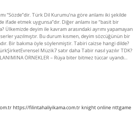
zımı “Sözde”dir. Türk Dil Kurumu’na göre anlamı iki şekilde
lde ifade etmek uygunsa”dır. Diğer anlamı ise “basit bir
saca? Ülkemizde deyim ile kavram arasındaki ayrımı yapamayan
erler yazılmıştır. Bu durum kısmen, deyim sözcüğünün bir
r. Bir bakıma öyle söylenmiştir. Tabiri caizse hangi dilde?
TürkŞirketEvrensel Müzik7 satır daha Tabir nasıl yazılır TDK?
ANIMINA ÖRNEKLER – Rüya biter bitmez tüccar uyandı…
com.tr
https://filintahaliyikama.com.tr
knight online
nttgame