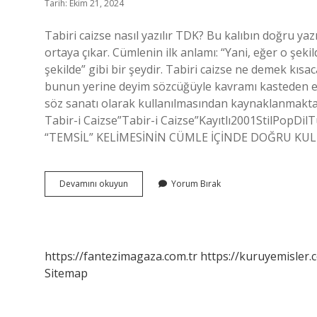
Tarih: Ekim 21, 2024
Tabiri caizse nasıl yazılır TDK? Bu kalıbın doğru ya
ortaya çıkar. Cümlenin ilk anlamı: “Yani, eğer o şeki
şekilde” gibi bir şeydir. Tabiri caizse ne demek kı
bunun yerine deyim sözcüğüyle kavramı kasteden es
söz sanatı olarak kullanılmasından kaynaklanmaktadı
Tabir-i Caizse”Tabir-i Caizse”Kayıtlı2001StilPopDil
“TEMSİL” KELİMESİNİN CÜMLE İÇİNDE DOĞRU KULL
Tabir
Devamını okuyun
Yorum Bırak
Caizse
Nasıl
Yazılır
https://fantezimagaza.com.tr
https://kuruyemisler.
Sitemap