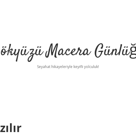
ökyüzü Macera Günlü
Seyahat hikayeleriyle keyifli yolculuk!
zılır