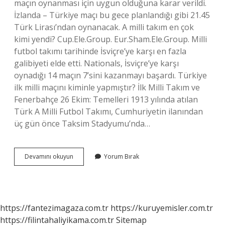
maçın oynanması için uygun olduğuna karar verildi.
İzlanda – Türkiye maçı bu gece planlandığı gibi 21.45
Türk Lirası’ndan oynanacak. A milli takım en çok
kimi yendi? Cup.Ele.Group. Eur.Sham.Ele.Group. Milli
futbol takımı tarihinde İsviçre’ye karşı en fazla
galibiyeti elde etti. Nationals, İsviçre’ye karşı
oynadığı 14 maçın 7’sini kazanmayı başardı. Türkiye
ilk milli maçını kiminle yapmıştır? İlk Milli Takım ve
Fenerbahçe 26 Ekim: Temelleri 1913 yılında atılan
Türk A Milli Futbol Takımı, Cumhuriyetin ilanından
üç gün önce Taksim Stadyumu’nda…
A
Devamını okuyun
Yorum Bırak
Milli
Takım
100
Maçı
Kimle
https://fantezimagaza.com.tr
https://kuruyemisler.com.tr
Oynadı
https://filintahaliyikama.com.tr
Sitemap