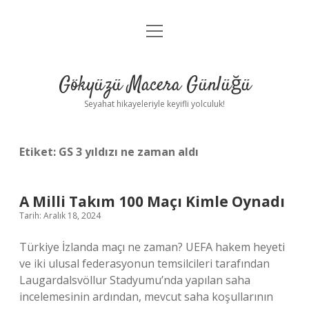
menüyü
Anasayfa
aç
Gizlilik Politikası
Gökyüzü Macera Günlüğü
Yasal Uyarı
Seyahat hikayeleriyle keyifli yolculuk!
Hakkımızda
Etiket:
GS 3 yıldızı ne zaman aldı
A Milli Takım 100 Maçı Kimle Oynadı
Tarih: Aralık 18, 2024
Türkiye İzlanda maçı ne zaman? UEFA hakem heyeti
ve iki ulusal federasyonun temsilcileri tarafından
Laugardalsvöllur Stadyumu’nda yapılan saha
incelemesinin ardından, mevcut saha koşullarının