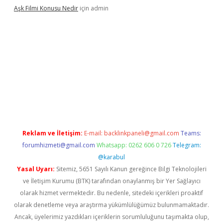
Aşk Filmi Konusu Nedir
için
admin
üvenilir mi
elexbetgiris.org
Reklam ve İletişim:
E-mail:
backlinkpaneli@gmail.com
Teams:
forumhizmeti@gmail.com
Whatsapp: 0262 606 0 726
Telegram:
@karabul
Yasal Uyarı:
Sitemiz, 5651 Sayılı Kanun gereğince Bilgi Teknolojileri
ve İletişim Kurumu (BTK) tarafından onaylanmış bir Yer Sağlayıcı
olarak hizmet vermektedir. Bu nedenle, sitedeki içerikleri proaktif
olarak denetleme veya araştırma yükümlülüğümüz bulunmamaktadır.
Ancak, üyelerimiz yazdıkları içeriklerin sorumluluğunu taşımakta olup,