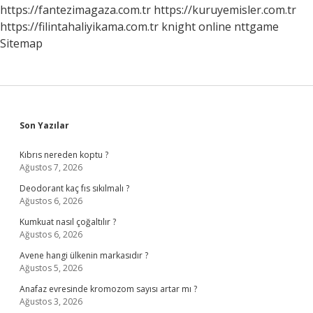
Yansıtan
https://fantezimagaza.com.tr
https://kuruyemisler.com.tr
Gök
https://filintahaliyikama.com.tr
knight online
nttgame
Cismi
Nedir
Sitemap
Sidebar
Son Yazılar
Kıbrıs nereden koptu ?
Ağustos 7, 2026
Deodorant kaç fıs sıkılmalı ?
Ağustos 6, 2026
Kumkuat nasıl çoğaltılır ?
Ağustos 6, 2026
Avene hangi ülkenin markasıdır ?
Ağustos 5, 2026
Anafaz evresinde kromozom sayısı artar mı ?
Ağustos 3, 2026