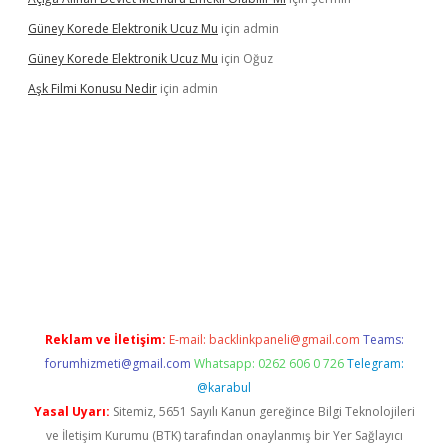
Güney Korede Elektronik Ucuz Mu
için
admin
Güney Korede Elektronik Ucuz Mu
için
Oğuz
Aşk Filmi Konusu Nedir
için
admin
 güvenilir mi
elexbetgiris.org
Reklam ve İletişim:
E-mail:
backlinkpaneli@gmail.com
Teams:
forumhizmeti@gmail.com
Whatsapp: 0262 606 0 726
Telegram:
@karabul
Yasal Uyarı:
Sitemiz, 5651 Sayılı Kanun gereğince Bilgi Teknolojileri
ve İletişim Kurumu (BTK) tarafından onaylanmış bir Yer Sağlayıcı