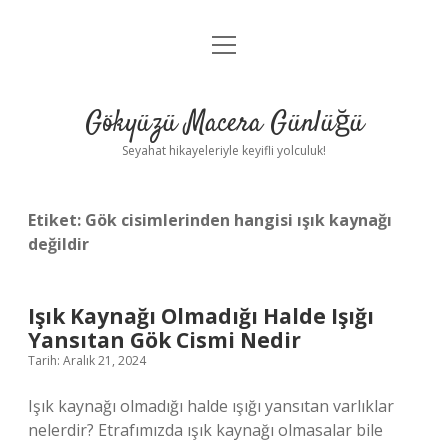
menüyü
Anasayfa
aç
Gizlilik Politikası
Gökyüzü Macera Günlüğü
Yasal Uyarı
Seyahat hikayeleriyle keyifli yolculuk!
Hakkımızda
Etiket:
Gök cisimlerinden hangisi ışık kaynağı
değildir
Işık Kaynağı Olmadığı Halde Işığı
Yansıtan Gök Cismi Nedir
Tarih: Aralık 21, 2024
Işık kaynağı olmadığı halde ışığı yansıtan varlıklar
nelerdir? Etrafımızda ışık kaynağı olmasalar bile