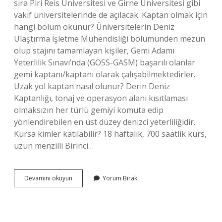
sıra Piri Reis Üniversitesi ve Girne Üniversitesi gibi
vakıf üniversitelerinde de açılacak. Kaptan olmak için
hangi bölüm okunur? Üniversitelerin Deniz
Ulaştırma İşletme Mühendisliği bölümünden mezun
olup stajını tamamlayan kişiler, Gemi Adamı
Yeterlilik Sınavı’nda (GOSS-GASM) başarılı olanlar
gemi kaptanı/kaptanı olarak çalışabilmektedirler.
Uzak yol kaptan nasıl olunur? Derin Deniz
Kaptanlığı, tonaj ve operasyon alanı kısıtlaması
olmaksızın her türlü gemiyi komuta edip
yönlendirebilen en üst düzey denizci yeterliliğidir.
Kursa kimler katılabilir? 18 haftalık, 700 saatlik kurs,
uzun menzilli Birinci…
Kaptan
Devamını okuyun
Yorum Bırak
Olmak
Için
Hangi
Üniversite