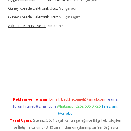
Güney Korede Elektronik Ucuz Mu
için
admin
Güney Korede Elektronik Ucuz Mu
için
Oğuz
Aşk Filmi Konusu Nedir
için
admin
üvenilir mi
elexbetgiris.org
Reklam ve İletişim:
E-mail:
backlinkpaneli@gmail.com
Teams:
forumhizmeti@gmail.com
Whatsapp: 0262 606 0 726
Telegram:
@karabul
Yasal Uyarı:
Sitemiz, 5651 Sayılı Kanun gereğince Bilgi Teknolojileri
ve İletişim Kurumu (BTK) tarafından onaylanmış bir Yer Sağlayıcı