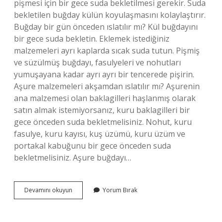
pişmesi için bir gece suda bekletilmesi gerekir. Suda
bekletilen buğday külün koyulaşmasını kolaylaştırır.
Buğday bir gün önceden ıslatılır mı? Kül buğdayını
bir gece suda bekletin. Eklemek istediğiniz
malzemeleri ayrı kaplarda sıcak suda tutun. Pişmiş
ve süzülmüş buğdayı, fasulyeleri ve nohutları
yumuşayana kadar ayrı ayrı bir tencerede pişirin.
Aşure malzemeleri akşamdan ıslatılır mı? Aşurenin
ana malzemesi olan baklagilleri haşlanmış olarak
satın almak istemiyorsanız, kuru baklagilleri bir
gece önceden suda bekletmelisiniz. Nohut, kuru
fasulye, kuru kayısı, kuş üzümü, kuru üzüm ve
portakal kabuğunu bir gece önceden suda
bekletmelisiniz. Aşure buğdayı…
Aşurelik
Devamını okuyun
Yorum Bırak
Buğday
Bir
Geceden