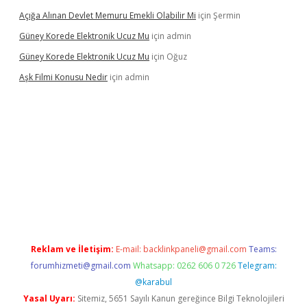
Açığa Alınan Devlet Memuru Emekli Olabilir Mi
için
Şermin
Güney Korede Elektronik Ucuz Mu
için
admin
Güney Korede Elektronik Ucuz Mu
için
Oğuz
Aşk Filmi Konusu Nedir
için
admin
venilir mi
elexbetgiris.org
Reklam ve İletişim:
E-mail:
backlinkpaneli@gmail.com
Teams:
forumhizmeti@gmail.com
Whatsapp: 0262 606 0 726
Telegram:
@karabul
Yasal Uyarı:
Sitemiz, 5651 Sayılı Kanun gereğince Bilgi Teknolojileri