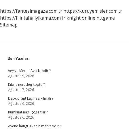
Islatılır
Mı
https://fantezimagaza.com.tr
https://kuruyemisler.com.tr
https://filintahaliyikama.com.tr
knight online
nttgame
Sitemap
Sidebar
Son Yazılar
Veysel Medet Avcı kimdir ?
Ağustos 9, 2026
Kıbrıs nereden koptu ?
Ağustos 7, 2026
Deodorant kaç fıs sıkılmalı ?
Ağustos 6, 2026
Kumkuat nasıl çoğaltılır ?
Ağustos 6, 2026
Avene hangi ülkenin markasıdır ?