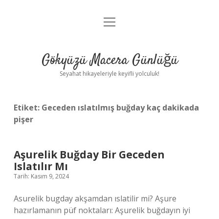
menüyü
Anasayfa
aç
Gizlilik Politikası
Gökyüzü Macera Günlüğü
Yasal Uyarı
Seyahat hikayeleriyle keyifli yolculuk!
Hakkımızda
Etiket:
Geceden ıslatılmış buğday kaç dakikada
pişer
Aşurelik Buğday Bir Geceden
Islatılır Mı
Tarih: Kasım 9, 2024
Asurelik bugday akşamdan ıslatilir mi? Aşure
hazırlamanın püf noktaları: Aşurelik buğdayın iyi