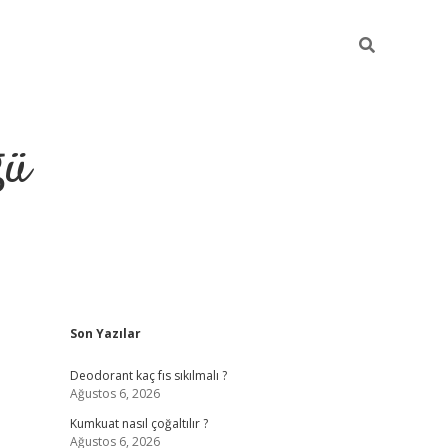
ğü
Sidebar
Son Yazılar
hiltonbet yeni giriş
betexper güvenilir 
Deodorant kaç fıs sıkılmalı ?
Ağustos 6, 2026
Kumkuat nasıl çoğaltılır ?
Ağustos 6, 2026