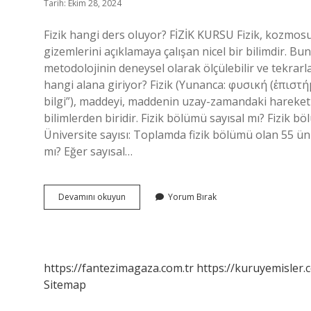
Tarih: Ekim 28, 2024
Fizik hangi ders oluyor? FİZİK KURSU Fizik, kozmosu
gizemlerini açıklamaya çalışan nicel bir bilimdir. Bu
metodolojinin deneysel olarak ölçülebilir ve tekrarlan
hangi alana giriyor? Fizik (Yunanca: φυσική (ἐπιστή
bilgi”), maddeyi, maddenin uzay-zamandaki hareketini,
bilimlerden biridir. Fizik bölümü sayısal mı? Fizik b
Üniversite sayısı: Toplamda fizik bölümü olan 55 ün
mı? Eğer sayısal…
Fizik
Devamını okuyun
Yorum Bırak
Hangi
Derse
Giriyor
https://fantezimagaza.com.tr
https://kuruyemisler.
Sitemap