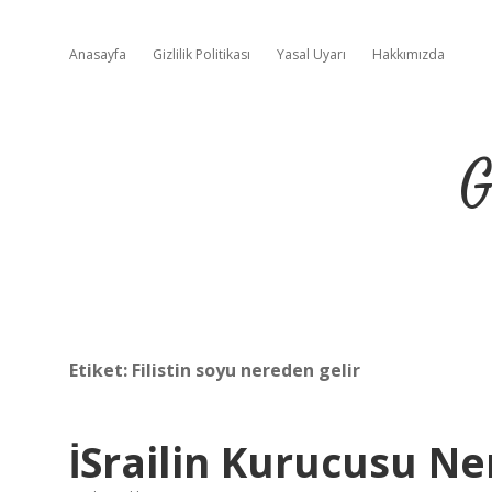
Anasayfa
Gizlilik Politikası
Yasal Uyarı
Hakkımızda
G
Etiket:
Filistin soyu nereden gelir
İSrailin Kurucusu 