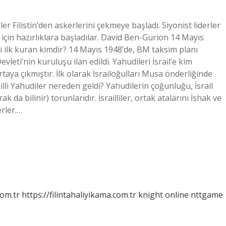
er Filistin’den askerlerini çekmeye başladı. Siyonist liderler
çin hazırlıklara başladılar. David Ben-Gurion 14 Mayıs
’i ilk kuran kimdir? 14 Mayıs 1948’de, BM taksim planı
eti’nin kuruluşu ilan edildi. Yahudileri İsrail’e kim
rtaya çıkmıştır. İlk olarak İsrailoğulları Musa önderliğinde
ailli Yahudiler nereden geldi? Yahudilerin çoğunluğu, İsrail
k da bilinir) torunlarıdır. İsrailliler, ortak atalarını İshak ve
erler.…
com.tr
https://filintahaliyikama.com.tr
knight online
nttgame