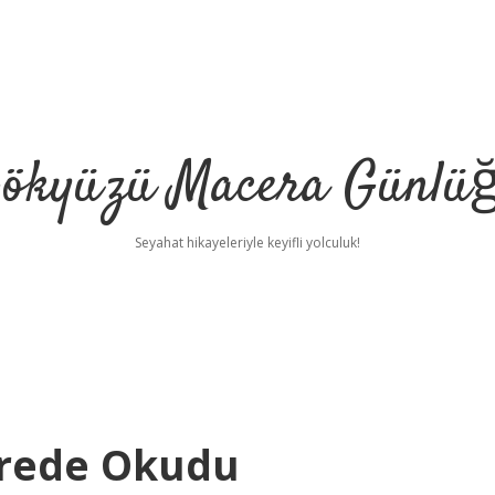
ökyüzü Macera Günlü
Seyahat hikayeleriyle keyifli yolculuk!
Nerede Okudu