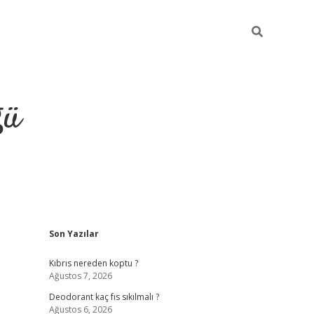
ğü
Sidebar
Son Yazılar
hiltonbet yeni giriş
betexper güvenilir 
Kıbrıs nereden koptu ?
Ağustos 7, 2026
Deodorant kaç fıs sıkılmalı ?
Ağustos 6, 2026