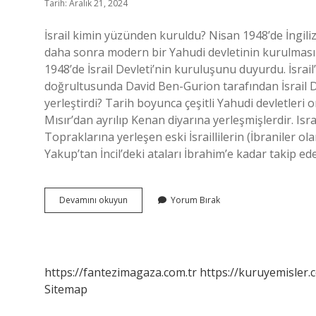
Tarih: Aralık 21, 2024
İsrail kimin yüzünden kuruldu? Nisan 1948’de İngilizl
daha sonra modern bir Yahudi devletinin kurulması i
1948’de İsrail Devleti’nin kuruluşunu duyurdu. İsrail
doğrultusunda David Ben-Gurion tarafından İsrail Devl
yerleştirdi? Tarih boyunca çeşitli Yahudi devletleri o
Mısır’dan ayrılıp Kenan diyarına yerleşmişlerdir. Isr
Topraklarına yerleşen eski İsraillilerin (İbraniler olara
Yakup’tan İncil’deki ataları İbrahim’e kadar takip ed
İSrailin
Devamını okuyun
Yorum Bırak
Kurucusu
Nerede
Okudu
https://fantezimagaza.com.tr
https://kuruyemisler.
Sitemap