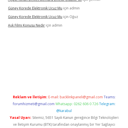
Güney Korede Elektronik Ucuz Mu
için
admin
Güney Korede Elektronik Ucuz Mu
için
Oğuz
Aşk Filmi Konusu Nedir
için
admin
üvenilir mi
elexbetgiris.org
Reklam ve İletişim:
E-mail:
backlinkpaneli@gmail.com
Teams:
forumhizmeti@gmail.com
Whatsapp: 0262 606 0 726
Telegram:
@karabul
Yasal Uyarı:
Sitemiz, 5651 Sayılı Kanun gereğince Bilgi Teknolojileri
ve İletişim Kurumu (BTK) tarafından onaylanmış bir Yer Sağlayıcı