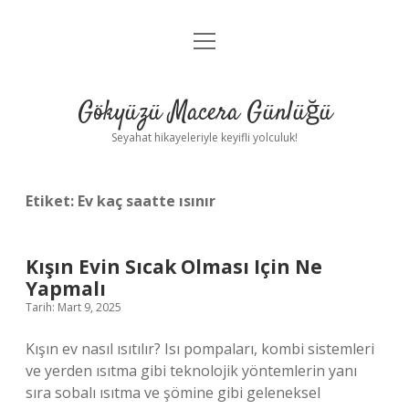
menüyü
Anasayfa
aç
Gizlilik Politikası
Gökyüzü Macera Günlüğü
Yasal Uyarı
Seyahat hikayeleriyle keyifli yolculuk!
Hakkımızda
Etiket:
Ev kaç saatte ısınır
Kışın Evin Sıcak Olması Için Ne
Yapmalı
Tarih: Mart 9, 2025
Kışın ev nasıl ısıtılır? Isı pompaları, kombi sistemleri
ve yerden ısıtma gibi teknolojik yöntemlerin yanı
sıra sobalı ısıtma ve şömine gibi geleneksel