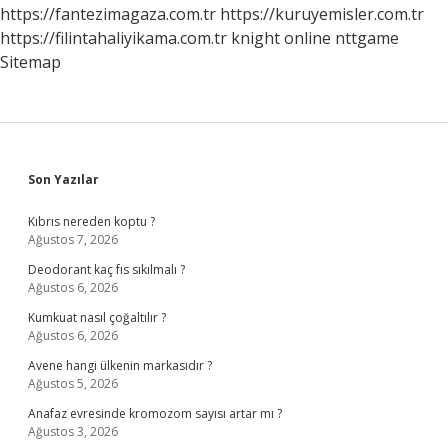
Ne
https://fantezimagaza.com.tr
https://kuruyemisler.com.tr
Yapmalı
https://filintahaliyikama.com.tr
knight online
nttgame
Sitemap
Sidebar
Son Yazılar
Kıbrıs nereden koptu ?
Ağustos 7, 2026
Deodorant kaç fıs sıkılmalı ?
Ağustos 6, 2026
Kumkuat nasıl çoğaltılır ?
Ağustos 6, 2026
Avene hangi ülkenin markasıdır ?
Ağustos 5, 2026
Anafaz evresinde kromozom sayısı artar mı ?
Ağustos 3, 2026