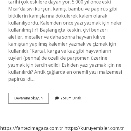
tarihi çok eskilere dayanıyor. 5.000 yıl önce eski
Mısır’da sıvı kurşun, kamış, bambu ve papirüs gibi
bitkilerin kamışlarına dökülerek kalem olarak
kullanılıyordu. Kalemden önce yazı yazmak için neler
kullanılmıştır? Başlangıçta keskin, çivi benzeri
aletler, metaller ve daha sonra hayvan kılı ve
kamıştan yapılmış kalemler yazmak ve çizmek için
kullanıldı. “Kartal, karga ve kaz gibi hayvanların
tüyleri (penna) de özellikle parşömen üzerine
yazmak için tercih edildi. Eskiden yazı yazmak için ne
kullanılırdı? Antik çağlarda en önemli yazı malzemesi
papirüs idi.…
Kalemden
Devamını okuyun
Yorum Bırak
Önce
Yazı
Yazmak
Için
Ne
https://fantezimagaza.com.tr
https://kuruyemisler.com.tr
Kullanılırdı