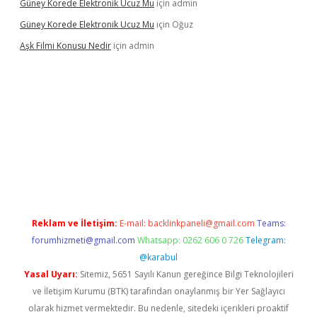
Güney Korede Elektronik Ucuz Mu
için
admin
Güney Korede Elektronik Ucuz Mu
için
Oğuz
Aşk Filmi Konusu Nedir
için
admin
venilir mi
elexbetgiris.org
Reklam ve İletişim:
E-mail:
backlinkpaneli@gmail.com
Teams:
forumhizmeti@gmail.com
Whatsapp: 0262 606 0 726
Telegram:
@karabul
Yasal Uyarı:
Sitemiz, 5651 Sayılı Kanun gereğince Bilgi Teknolojileri
ve İletişim Kurumu (BTK) tarafından onaylanmış bir Yer Sağlayıcı
olarak hizmet vermektedir. Bu nedenle, sitedeki içerikleri proaktif