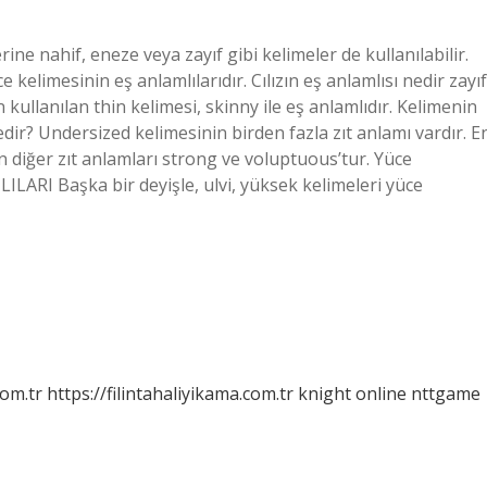
rine nahif, eneze veya zayıf gibi kelimeler de kullanılabilir.
 kelimesinin eş anlamlılarıdır. Cılızın eş anlamlısı nedir zayıf
 kullanılan thin kelimesi, skinny ile eş anlamlıdır. Kelimenin
ı nedir? Undersized kelimesinin birden fazla zıt anlamı vardır. E
in diğer zıt anlamları strong ve voluptuous’tur. Yüce
LARI Başka bir deyişle, ulvi, yüksek kelimeleri yüce
com.tr
https://filintahaliyikama.com.tr
knight online
nttgame