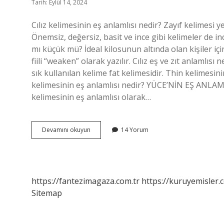
Tarih: Eylül 14, 2024
Cılız kelimesinin eş anlamlısı nedir? Zayıf kelimesi ye
Önemsiz, değersiz, basit ve ince gibi kelimeler de ince
mı küçük mü? İdeal kilosunun altında olan kişiler için
fiili “weaken” olarak yazılır. Cılız eş ve zıt anlamlıs
sık kullanılan kelime fat kelimesidir. Thin kelimesin
kelimesinin eş anlamlısı nedir? YÜCE’NİN EŞ ANLAMLI
kelimesinin eş anlamlısı olarak…
Cılız
Devamını okuyun
14 Yorum
Kelimesinin
Eş
Anlamı
Nedir
https://fantezimagaza.com.tr
https://kuruyemisler.
Sitemap