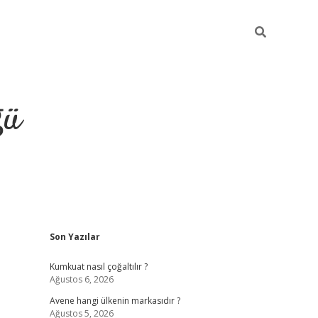
ğü
Sidebar
Son Yazılar
hiltonbet yeni giriş
betexper güvenilir
Kumkuat nasıl çoğaltılır ?
Ağustos 6, 2026
Avene hangi ülkenin markasıdır ?
Ağustos 5, 2026