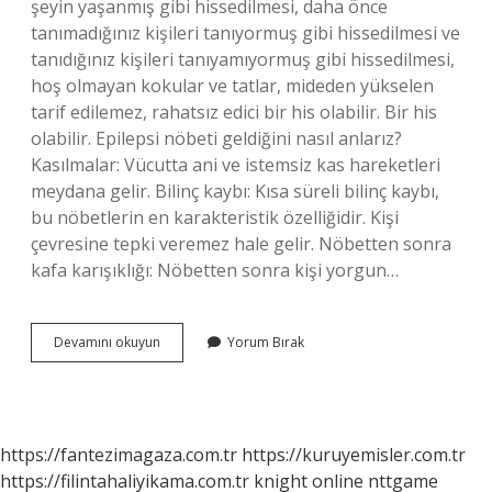
şeyin yaşanmış gibi hissedilmesi, daha önce
tanımadığınız kişileri tanıyormuş gibi hissedilmesi ve
tanıdığınız kişileri tanıyamıyormuş gibi hissedilmesi,
hoş olmayan kokular ve tatlar, mideden yükselen
tarif edilemez, rahatsız edici bir his olabilir. Bir his
olabilir. Epilepsi nöbeti geldiğini nasıl anlarız?
Kasılmalar: Vücutta ani ve istemsiz kas hareketleri
meydana gelir. Bilinç kaybı: Kısa süreli bilinç kaybı,
bu nöbetlerin en karakteristik özelliğidir. Kişi
çevresine tepki veremez hale gelir. Nöbetten sonra
kafa karışıklığı: Nöbetten sonra kişi yorgun…
Temporal
Devamını okuyun
Yorum Bırak
Epilepsi
Nöbeti
Nasıl
Olur
https://fantezimagaza.com.tr
https://kuruyemisler.com.tr
https://filintahaliyikama.com.tr
knight online
nttgame