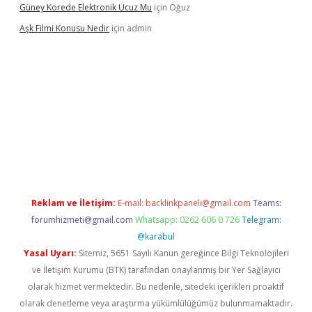
Güney Korede Elektronik Ucuz Mu
için
Oğuz
Aşk Filmi Konusu Nedir
için
admin
ltonbet yeni giriş
betexper güvenilir mi
elexbetgiris.org
Reklam ve İletişim:
E-mail:
backlinkpaneli@gmail.com
Teams:
forumhizmeti@gmail.com
Whatsapp: 0262 606 0 726
Telegram:
@karabul
Yasal Uyarı:
Sitemiz, 5651 Sayılı Kanun gereğince Bilgi Teknolojileri
ve İletişim Kurumu (BTK) tarafından onaylanmış bir Yer Sağlayıcı
olarak hizmet vermektedir. Bu nedenle, sitedeki içerikleri proaktif
olarak denetleme veya araştırma yükümlülüğümüz bulunmamaktadır.