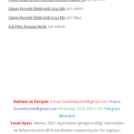
Güney Korede Elektronik Ucuz Mu
için
admin
Güney Korede Elektronik Ucuz Mu
için
Oğuz
Aşk Filmi Konusu Nedir
için
admin
venilir mi
elexbetgiris.org
Reklam ve İletişim:
E-mail:
backlinkpaneli@gmail.com
Teams:
forumhizmeti@gmail.com
Whatsapp: 0262 606 0 726
Telegram:
@karabul
Yasal Uyarı:
Sitemiz, 5651 Sayılı Kanun gereğince Bilgi Teknolojileri
ve İletişim Kurumu (BTK) tarafından onaylanmış bir Yer Sağlayıcı