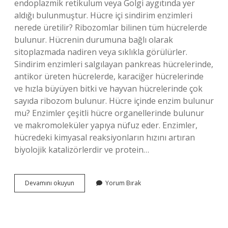
endoplazmik retikulum veya Golgi aygıtında yer
aldığı bulunmuştur. Hücre içi sindirim enzimleri
nerede üretilir? Ribozomlar bilinen tüm hücrelerde
bulunur. Hücrenin durumuna bağlı olarak
sitoplazmada nadiren veya sıklıkla görülürler.
Sindirim enzimleri salgılayan pankreas hücrelerinde,
antikor üreten hücrelerde, karaciğer hücrelerinde
ve hızla büyüyen bitki ve hayvan hücrelerinde çok
sayıda ribozom bulunur. Hücre içinde enzim bulunur
mu? Enzimler çeşitli hücre organellerinde bulunur
ve makromoleküler yapıya nüfuz eder. Enzimler,
hücredeki kimyasal reaksiyonların hızını artıran
biyolojik katalizörlerdir ve protein…
Hücrede
Devamını okuyun
Yorum Bırak
Enzim
Nerede
Üretilir