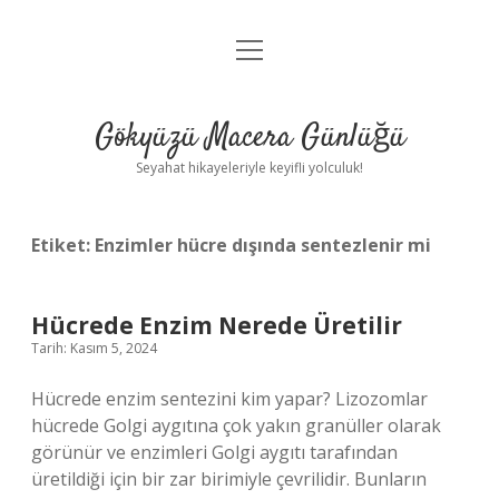
menüyü
Anasayfa
aç
Gizlilik Politikası
Gökyüzü Macera Günlüğü
Yasal Uyarı
Seyahat hikayeleriyle keyifli yolculuk!
Hakkımızda
Etiket:
Enzimler hücre dışında sentezlenir mi
Hücrede Enzim Nerede Üretilir
Tarih: Kasım 5, 2024
Hücrede enzim sentezini kim yapar? Lizozomlar
hücrede Golgi aygıtına çok yakın granüller olarak
görünür ve enzimleri Golgi aygıtı tarafından
üretildiği için bir zar birimiyle çevrilidir. Bunların