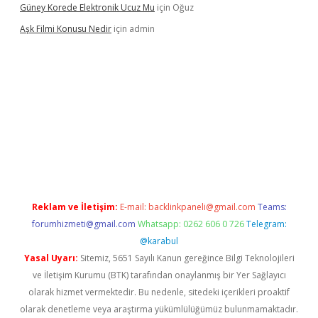
Güney Korede Elektronik Ucuz Mu
için
Oğuz
Aşk Filmi Konusu Nedir
için
admin
üvenilir mi
elexbetgiris.org
Reklam ve İletişim:
E-mail:
backlinkpaneli@gmail.com
Teams:
forumhizmeti@gmail.com
Whatsapp: 0262 606 0 726
Telegram:
@karabul
Yasal Uyarı:
Sitemiz, 5651 Sayılı Kanun gereğince Bilgi Teknolojileri
ve İletişim Kurumu (BTK) tarafından onaylanmış bir Yer Sağlayıcı
olarak hizmet vermektedir. Bu nedenle, sitedeki içerikleri proaktif
olarak denetleme veya araştırma yükümlülüğümüz bulunmamaktadır.