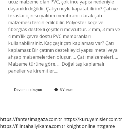
ucuz malzeme olan PVC, çok ince yapısı nedeniyle
dayanıklı değildir. Çatıyı neyle kapatabilirim? Çatı ve
teraslar için su yalıtım membranı olarak çatı
malzemesi tercih edilebilir. Polyester keçe ve
fiberglas destekli çeşitleri mevcuttur. 2 mm, 3 mm ve
4 mm’lik çevre dostu PVC membranları
kullanabilirsiniz. Kaç çeşit çatı kaplaması var? Çatı
kaplaması: Bir çatının destekleyici yapısı metal veya
ahşap malzemelerden oluşur. … Çatı malzemeleri. …
Malzeme türüne göre. … Doğal taş kaplamalı
paneller ve kiremitler.…
En
Devamını okuyun
6 Yorum
Ucuz
Çatı
Kaplama
Nedir
https://fantezimagaza.com.tr
https://kuruyemisler.com.tr
https://filintahaliyikama.com.tr
knight online
nttgame