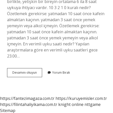
birlikte, yetişkin bir bireyin ortalama 6 ila 8 saat
uykuya ihtiyacı vardır. 10 3 2 1 0 kuralı nedir?
Özetlemek gerekirse: yatmadan 10 saat önce kafein
almaktan kaçının. yatmadan 3 saat önce yemek
yemeyin veya alkol içmeyin. Özetlemek gerekirse:
yatmadan 10 saat önce kafein almaktan kaçının.
yatmadan 3 saat önce yemek yemeyin veya alkol
içmeyin. En verimli uyku saati nedir? Yapılan
araştırmalara göre en verimli uyku saatleri gece
23.00…
En
Devamını okuyun
Yorum Bırak
Iyi
Uyku
Düzeni
Nedir
https://fantezimagaza.com.tr
https://kuruyemisler.com.tr
https://filintahaliyikama.com.tr
knight online
nttgame
Sitemap