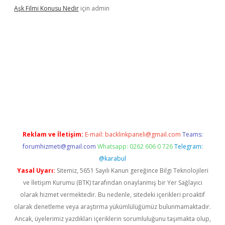
Aşk Filmi Konusu Nedir
için
admin
üvenilir mi
elexbetgiris.org
Reklam ve İletişim:
E-mail:
backlinkpaneli@gmail.com
Teams:
forumhizmeti@gmail.com
Whatsapp: 0262 606 0 726
Telegram:
@karabul
Yasal Uyarı:
Sitemiz, 5651 Sayılı Kanun gereğince Bilgi Teknolojileri
ve İletişim Kurumu (BTK) tarafından onaylanmış bir Yer Sağlayıcı
olarak hizmet vermektedir. Bu nedenle, sitedeki içerikleri proaktif
olarak denetleme veya araştırma yükümlülüğümüz bulunmamaktadır.
Ancak, üyelerimiz yazdıkları içeriklerin sorumluluğunu taşımakta olup,