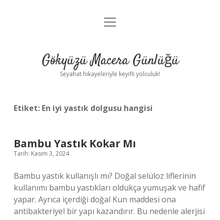
menüyü
Anasayfa
aç
Gizlilik Politikası
Gökyüzü Macera Günlüğü
Yasal Uyarı
Seyahat hikayeleriyle keyifli yolculuk!
Hakkımızda
Etiket:
En iyi yastık dolgusu hangisi
Bambu Yastık Kokar Mı
Tarih: Kasım 3, 2024
Bambu yastık kullanışlı mı? Doğal selüloz liflerinin
kullanımı bambu yastıkları oldukça yumuşak ve hafif
yapar. Ayrıca içerdiği doğal Kun maddesi ona
antibakteriyel bir yapı kazandırır. Bu nedenle alerjisi