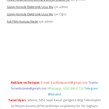
Güney Korede Elektronik Ucuz Mu
için
admin
Güney Korede Elektronik Ucuz Mu
için
Oğuz
Aşk Filmi Konusu Nedir
için
admin
üvenilir mi
elexbetgiris.org
Reklam ve İletişim:
E-mail:
backlinkpaneli@gmail.com
Teams:
forumhizmeti@gmail.com
Whatsapp: 0262 606 0 726
Telegram:
@karabul
Yasal Uyarı:
Sitemiz, 5651 Sayılı Kanun gereğince Bilgi Teknolojileri
ve İletişim Kurumu (BTK) tarafından onaylanmış bir Yer Sağlayıcı