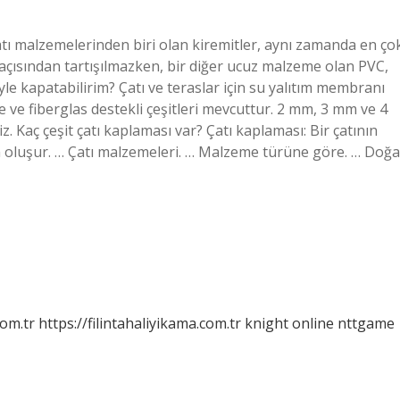
tı malzemelerinden biri olan kiremitler, aynı zamanda en ço
 açısından tartışılmazken, bir diğer ucuz malzeme olan PVC,
eyle kapatabilirim? Çatı ve teraslar için su yalıtım membranı
çe ve fiberglas destekli çeşitleri mevcuttur. 2 mm, 3 mm ve 4
. Kaç çeşit çatı kaplaması var? Çatı kaplaması: Bir çatının
 oluşur. … Çatı malzemeleri. … Malzeme türüne göre. … Doğa
com.tr
https://filintahaliyikama.com.tr
knight online
nttgame