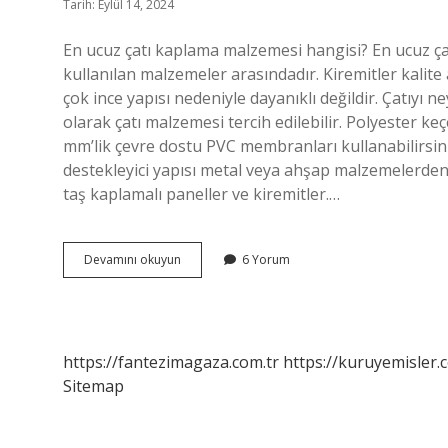
Tarih: Eylül 14, 2024
En ucuz çatı kaplama malzemesi hangisi? En ucuz ça
kullanılan malzemeler arasındadır. Kiremitler kalite
çok ince yapısı nedeniyle dayanıklı değildir. Çatıyı n
olarak çatı malzemesi tercih edilebilir. Polyester ke
mm’lik çevre dostu PVC membranları kullanabilirsiniz
destekleyici yapısı metal veya ahşap malzemelerden
taş kaplamalı paneller ve kiremitler.…
En
Devamını okuyun
6 Yorum
Ucuz
Çatı
Kaplama
Nedir
https://fantezimagaza.com.tr
https://kuruyemisler.
Sitemap