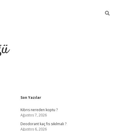
ğü
Sidebar
Son Yazılar
hiltonbet yeni giriş
betexper güvenilir 
Kıbrıs nereden koptu ?
Ağustos 7, 2026
Deodorant kaç fıs sıkılmalı ?
Ağustos 6, 2026