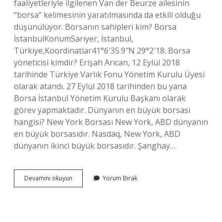
faaliyetleriyle ilgilenen Van der Beurze ailesinin
“borsa” kelimesinin yaratılmasında da etkili olduğu
düşünülüyor. Borsanın sahipleri kim? Borsa
İstanbulKonumSarıyer, İstanbul,
Türkiye,Koordinatlar41°6′35.9″N 29°2′18. Borsa
yöneticisi kimdir? Erişah Arıcan, 12 Eylül 2018
tarihinde Türkiye Varlık Fonu Yönetim Kurulu Üyesi
olarak atandı. 27 Eylül 2018 tarihinden bu yana
Borsa İstanbul Yönetim Kurulu Başkanı olarak
görev yapmaktadır. Dünyanın en büyük borsası
hangisi? New York Borsası New York, ABD dünyanın
en büyük borsasıdır. Nasdaq, New York, ABD
dünyanın ikinci büyük borsasıdır. Şanghay…
Borsanin
Devamını okuyun
Yorum Bırak
Kurucusu
Kimdir