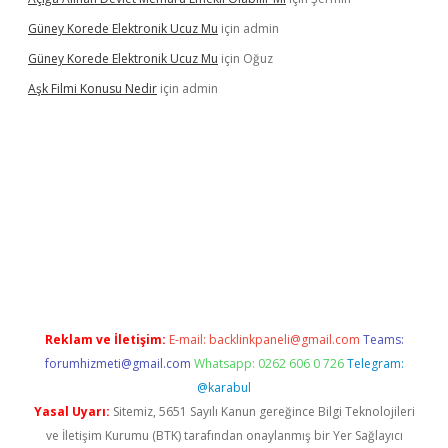
Güney Korede Elektronik Ucuz Mu
için
admin
Güney Korede Elektronik Ucuz Mu
için
Oğuz
Aşk Filmi Konusu Nedir
için
admin
üvenilir mi
elexbetgiris.org
Reklam ve İletişim:
E-mail:
backlinkpaneli@gmail.com
Teams:
forumhizmeti@gmail.com
Whatsapp: 0262 606 0 726
Telegram:
@karabul
Yasal Uyarı:
Sitemiz, 5651 Sayılı Kanun gereğince Bilgi Teknolojileri
ve İletişim Kurumu (BTK) tarafından onaylanmış bir Yer Sağlayıcı