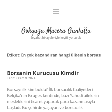
menüyü
Anasayfa
aç
Gizlilik Politikası
Gökyüzü Macera Günlüğü
Yasal Uyarı
Seyahat hikayeleriyle keyifli yolculuk!
Hakkımızda
Etiket:
En çok kazandıran hangi ülkenin borsası
Borsanin Kurucusu Kimdir
Tarih: Kasım 9, 2024
Borsayı ilk kim buldu? İlk borsacılık faaliyetleri
Belçika’nın Bruges kentinde, bazı Yahudi ailelerin
mesleklerini ticaret yaparak para kazanmasıyla
başladı. Bu şehirde yaşayan ve borsacılık