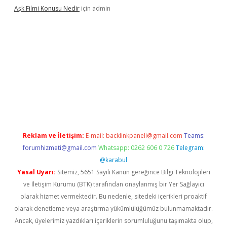
Aşk Filmi Konusu Nedir
için
admin
er güvenilir mi
elexbetgiris.org
Reklam ve İletişim:
E-mail:
backlinkpaneli@gmail.com
Teams:
forumhizmeti@gmail.com
Whatsapp: 0262 606 0 726
Telegram:
@karabul
Yasal Uyarı:
Sitemiz, 5651 Sayılı Kanun gereğince Bilgi Teknolojileri
ve İletişim Kurumu (BTK) tarafından onaylanmış bir Yer Sağlayıcı
olarak hizmet vermektedir. Bu nedenle, sitedeki içerikleri proaktif
olarak denetleme veya araştırma yükümlülüğümüz bulunmamaktadır.
Ancak, üyelerimiz yazdıkları içeriklerin sorumluluğunu taşımakta olup,