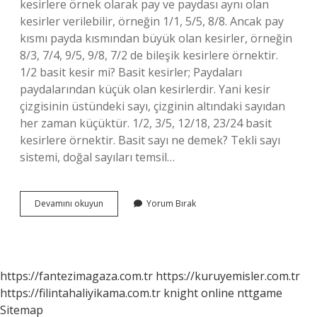
kesirlere örnek olarak pay ve paydası aynı olan
kesirler verilebilir, örneğin 1/1, 5/5, 8/8. Ancak pay
kısmı payda kısmından büyük olan kesirler, örneğin
8/3, 7/4, 9/5, 9/8, 7/2 de bileşik kesirlere örnektir.
1/2 basit kesir mi? Basit kesirler; Paydaları
paydalarından küçük olan kesirlerdir. Yani kesir
çizgisinin üstündeki sayı, çizginin altındaki sayıdan
her zaman küçüktür. 1/2, 3/5, 12/18, 23/24 basit
kesirlere örnektir. Basit sayı ne demek? Tekli sayı
sistemi, doğal sayıları temsil…
Basit
Devamını okuyun
Yorum Bırak
Kesir
Ne
Demek
Örnek
https://fantezimagaza.com.tr
https://kuruyemisler.com.tr
https://filintahaliyikama.com.tr
knight online
nttgame
Sitemap