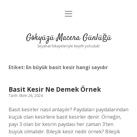
menüyü
Anasayfa
aç
Gizlilik Politikası
Gökyüzü Macera Günlüğü
Yasal Uyarı
Seyahat hikayeleriyle keyifli yolculuk!
Hakkımızda
Etiket:
En büyük basit kesir hangi sayıdır
Basit Kesir Ne Demek Örnek
Tarih: Ekim 26, 2024
Basit kesirler nasıl anlaşılır? Paydaları paydalarından
küçük olan kesirlere basit kesirler denir. Örneğin,
payı 3 olan bir kesrin paydası her zaman 3’ten
büyük olmalıdır. Bileşik kesir nedir örnek? Bileşik