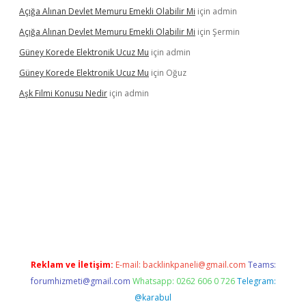
Açığa Alınan Devlet Memuru Emekli Olabilir Mi
için
admin
Açığa Alınan Devlet Memuru Emekli Olabilir Mi
için
Şermin
Güney Korede Elektronik Ucuz Mu
için
admin
Güney Korede Elektronik Ucuz Mu
için
Oğuz
Aşk Filmi Konusu Nedir
için
admin
venilir mi
elexbetgiris.org
Reklam ve İletişim:
E-mail:
backlinkpaneli@gmail.com
Teams:
forumhizmeti@gmail.com
Whatsapp: 0262 606 0 726
Telegram:
@karabul