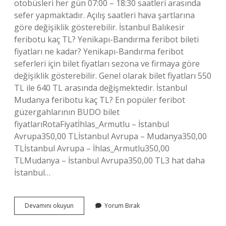
otobüsleri her gün 07:00 – 18:30 saatleri arasında
sefer yapmaktadır. Açılış saatleri hava şartlarına
göre değişiklik gösterebilir. İstanbul Balıkesir
feribotu kaç TL? Yenikapı-Bandırma feribot bileti
fiyatları ne kadar? Yenikapı-Bandırma feribot
seferleri için bilet fiyatları sezona ve firmaya göre
değişiklik gösterebilir. Genel olarak bilet fiyatları 550
TL ile 640 TL arasında değişmektedir. İstanbul
Mudanya feribotu kaç TL? En popüler feribot
güzergahlarının BUDO bilet
fiyatlarıRotaFiyatİhlas_Armutlu – İstanbul
Avrupa350,00 TLİstanbul Avrupa – Mudanya350,00
TLİstanbul Avrupa – İhlas_Armutlu350,00
TLMudanya – İstanbul Avrupa350,00 TL3 hat daha
İstanbul…
Istanbuldan
Devamını okuyun
Yorum Bırak
Feribotla
Nereye