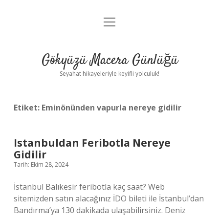
menüyü
Anasayfa
aç
Gizlilik Politikası
Gökyüzü Macera Günlüğü
Yasal Uyarı
Seyahat hikayeleriyle keyifli yolculuk!
Hakkımızda
Etiket:
Eminönünden vapurla nereye gidilir
Istanbuldan Feribotla Nereye
Gidilir
Tarih: Ekim 28, 2024
İstanbul Balıkesir feribotla kaç saat? Web
sitemizden satın alacağınız İDO bileti ile İstanbul’dan
Bandırma’ya 130 dakikada ulaşabilirsiniz. Deniz