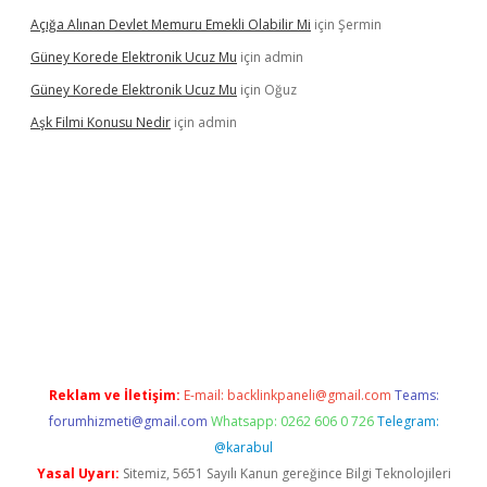
Açığa Alınan Devlet Memuru Emekli Olabilir Mi
için
Şermin
Güney Korede Elektronik Ucuz Mu
için
admin
Güney Korede Elektronik Ucuz Mu
için
Oğuz
Aşk Filmi Konusu Nedir
için
admin
üvenilir mi
elexbetgiris.org
Reklam ve İletişim:
E-mail:
backlinkpaneli@gmail.com
Teams:
forumhizmeti@gmail.com
Whatsapp: 0262 606 0 726
Telegram:
@karabul
Yasal Uyarı:
Sitemiz, 5651 Sayılı Kanun gereğince Bilgi Teknolojileri