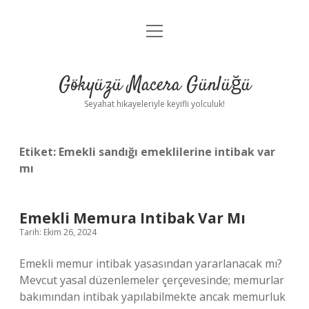
menüyü
Anasayfa
aç
Gizlilik Politikası
Gökyüzü Macera Günlüğü
Yasal Uyarı
Seyahat hikayeleriyle keyifli yolculuk!
Hakkımızda
Etiket:
Emekli sandığı emeklilerine intibak var
mı
Emekli Memura Intibak Var Mı
Tarih: Ekim 26, 2024
Emekli memur intibak yasasından yararlanacak mı?
Mevcut yasal düzenlemeler çerçevesinde; memurlar
bakımından intibak yapılabilmekte ancak memurluk