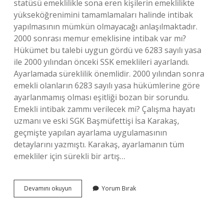
statüsü emeklilikle sona eren kişilerin emeklilikte
yükseköğrenimini tamamlamaları halinde intibak
yapılmasının mümkün olmayacağı anlaşılmaktadır.
2000 sonrası memur emeklisine intibak var mı?
Hükümet bu talebi uygun gördü ve 6283 sayılı yasa
ile 2000 yılından önceki SSK emeklileri ayarlandı.
Ayarlamada süreklilik önemlidir. 2000 yılından sonra
emekli olanların 6283 sayılı yasa hükümlerine göre
ayarlanmamış olması eşitliği bozan bir sorundu.
Emekli intibak zammı verilecek mi? Çalışma hayatı
uzmanı ve eski SGK Başmüfettişi İsa Karakaş,
geçmişte yapılan ayarlama uygulamasının
detaylarını yazmıştı. Karakaş, ayarlamanın tüm
emekliler için sürekli bir artış…
Emekli
Devamını okuyun
Yorum Bırak
Memura
Intibak
Var