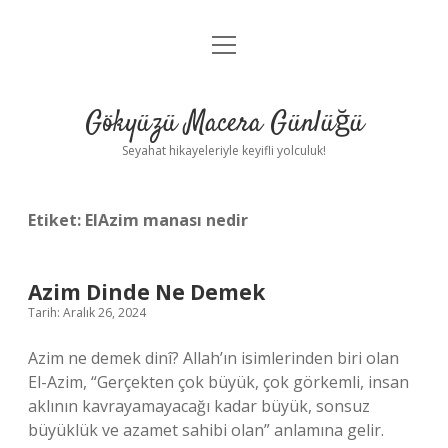
menüyü
Anasayfa
aç
Gizlilik Politikası
Gökyüzü Macera Günlüğü
Yasal Uyarı
Seyahat hikayeleriyle keyifli yolculuk!
Hakkımızda
Etiket:
ElAzim manası nedir
Azim Dinde Ne Demek
Tarih: Aralık 26, 2024
Azim ne demek dinî? Allah’ın isimlerinden biri olan
El-Azim, “Gerçekten çok büyük, çok görkemli, insan
aklının kavrayamayacağı kadar büyük, sonsuz
büyüklük ve azamet sahibi olan” anlamına gelir.