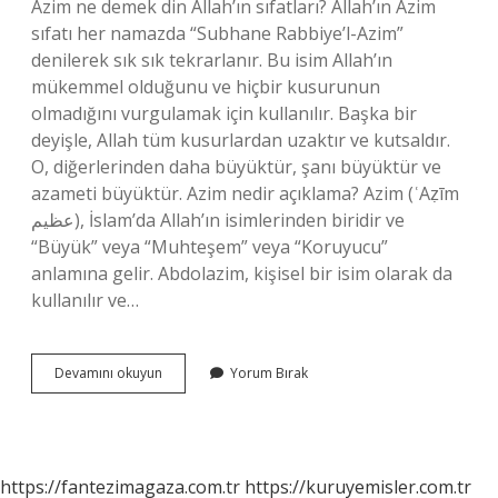
Azim ne demek din Allah’ın sıfatları? Allah’ın Azim
sıfatı her namazda “Subhane Rabbiye’l-Azim”
denilerek sık sık tekrarlanır. Bu isim Allah’ın
mükemmel olduğunu ve hiçbir kusurunun
olmadığını vurgulamak için kullanılır. Başka bir
deyişle, Allah tüm kusurlardan uzaktır ve kutsaldır.
O, diğerlerinden daha büyüktür, şanı büyüktür ve
azameti büyüktür. Azim nedir açıklama? Azim (ʿAẓīm
عظيم), İslam’da Allah’ın isimlerinden biridir ve
“Büyük” veya “Muhteşem” veya “Koruyucu”
anlamına gelir. Abdolazim, kişisel bir isim olarak da
kullanılır ve…
Azim
Devamını okuyun
Yorum Bırak
Dinde
Ne
Demek
https://fantezimagaza.com.tr
https://kuruyemisler.com.tr