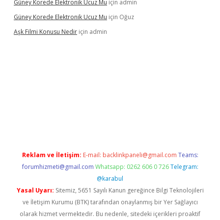
Güney Korede Elektronik Ucuz Mu
için
admin
Güney Korede Elektronik Ucuz Mu
için
Oğuz
Aşk Filmi Konusu Nedir
için
admin
üvenilir mi
elexbetgiris.org
Reklam ve İletişim:
E-mail:
backlinkpaneli@gmail.com
Teams:
forumhizmeti@gmail.com
Whatsapp: 0262 606 0 726
Telegram:
@karabul
Yasal Uyarı:
Sitemiz, 5651 Sayılı Kanun gereğince Bilgi Teknolojileri
ve İletişim Kurumu (BTK) tarafından onaylanmış bir Yer Sağlayıcı
olarak hizmet vermektedir. Bu nedenle, sitedeki içerikleri proaktif